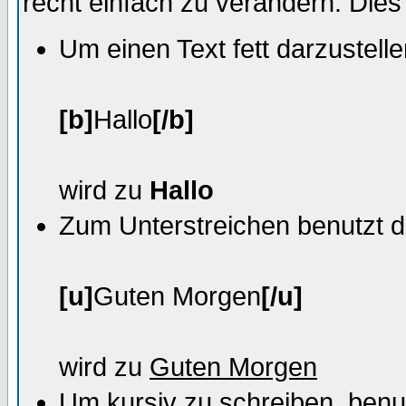
recht einfach zu verändern. Die
Um einen Text fett darzustell
[b]
Hallo
[/b]
wird zu
Hallo
Zum Unterstreichen benutzt 
[u]
Guten Morgen
[/u]
wird zu
Guten Morgen
Um kursiv zu schreiben, benu