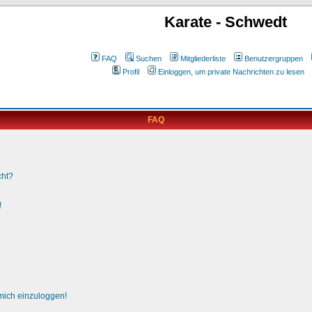
Karate - Schwedt
FAQ
Suchen
Mitgliederliste
Benutzergruppen
Profil
Einloggen, um private Nachrichten zu lesen
FAQ
cht?
!
 mich einzuloggen!