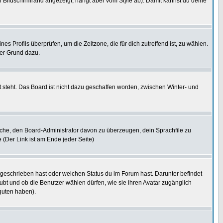
 Bildschirmrand angezeigt, hängt aber vom Style ab). Damit kannst du deine
nes Profils überprüfen, um die Zeitzone, die für dich zutreffend ist, zu wählen.
uter Grund dazu.
 steht. Das Board ist nicht dazu geschaffen worden, zwischen Winter- und
rsuche, den Board-Administrator davon zu überzeugen, dein Sprachfile zu
e (Der Link ist am Ende jeder Seite)
 geschrieben hast oder welchen Status du im Forum hast. Darunter befindet
aubt und ob die Benutzer wählen dürfen, wie sie ihren Avatar zugänglich
guten haben).