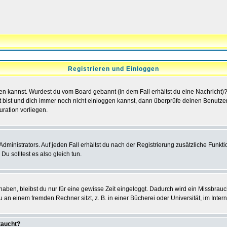
Registrieren und Einloggen
loggen kannst. Wurdest du vom Board gebannt (in dem Fall erhältst du eine Nachrich
t bist und dich immer noch nicht einloggen kannst, dann überprüfe deinen Benutzer
uration vorliegen.
ministrators. Auf jeden Fall erhältst du nach der Registrierung zusätzliche Funktion
u solltest es also gleich tun.
 haben, bleibst du nur für eine gewisse Zeit eingeloggt. Dadurch wird ein Missbrau
n einem fremden Rechner sitzt, z. B. in einer Bücherei oder Universität, im Intern
taucht?