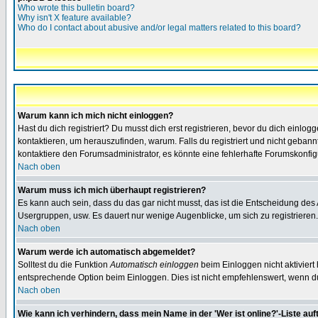
Who wrote this bulletin board?
Why isn't X feature available?
Who do I contact about abusive and/or legal matters related to this board?
Warum kann ich mich nicht einloggen?
Hast du dich registriert? Du musst dich erst registrieren, bevor du dich ein
kontaktieren, um herauszufinden, warum. Falls du registriert und nicht gebann
kontaktiere den Forumsadministrator, es könnte eine fehlerhafte Forumskonfig
Nach oben
Warum muss ich mich überhaupt registrieren?
Es kann auch sein, dass du das gar nicht musst, das ist die Entscheidung des Ad
Usergruppen, usw. Es dauert nur wenige Augenblicke, um sich zu registrieren. D
Nach oben
Warum werde ich automatisch abgemeldet?
Solltest du die Funktion
Automatisch einloggen
beim Einloggen nicht aktiviert
entsprechende Option beim Einloggen. Dies ist nicht empfehlenswert, wenn du a
Nach oben
Wie kann ich verhindern, dass mein Name in der 'Wer ist online?'-Liste auf