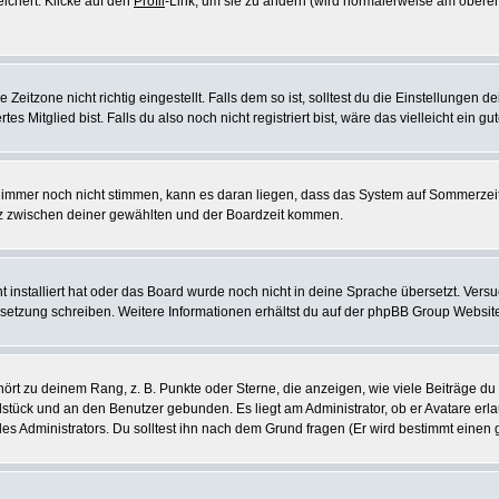
eichert. Klicke auf den
Profil
-Link, um sie zu ändern (wird normalerweise am oberen
itzone nicht richtig eingestellt. Falls dem so ist, solltest du die Einstellungen dei
es Mitglied bist. Falls du also noch nicht registriert bist, wäre das vielleicht ein g
en immer noch nicht stimmen, kann es daran liegen, dass das System auf Sommerzeit
z zwischen deiner gewählten und der Boardzeit kommen.
ht installiert hat oder das Board wurde noch nicht in deine Sprache übersetzt. Ve
Übersetzung schreiben. Weitere Informationen erhältst du auf der phpBB Group Websit
rt zu deinem Rang, z. B. Punkte oder Sterne, die anzeigen, wie viele Beiträge du
elstück und an den Benutzer gebunden. Es liegt am Administrator, ob er Avatare erl
s Administrators. Du solltest ihn nach dem Grund fragen (Er wird bestimmt einen 