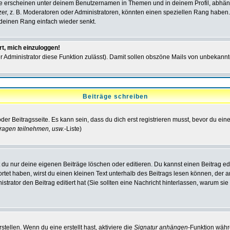
e erscheinen unter deinem Benutzernamen in Themen und in deinem Profil, abhän
r, z. B. Moderatoren oder Administratoren, könnten einen speziellen Rang haben. 
r deinen Rang einfach wieder senkt.
rt, mich einzuloggen!
der Administrator diese Funktion zulässt). Damit sollen obszöne Mails von unbeka
Beiträge schreiben
der Beitragsseite. Es kann sein, dass du dich erst registrieren musst, bevor du e
ragen teilnehmen, usw.
-Liste)
du nur deine eigenen Beiträge löschen oder editieren. Du kannst einen Beitrag edi
ortet haben, wirst du einen kleinen Text unterhalb des Beitrags lesen können, der 
nistrator den Beitrag editiert hat (Sie sollten eine Nachricht hinterlassen, warum s
tellen. Wenn du eine erstellt hast, aktiviere die
Signatur anhängen
-Funktion währ