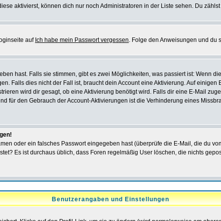
iese aktivierst, können dich nur noch Administratoren in der Liste sehen. Du zählst
oginseite auf
Ich habe mein Passwort vergessen
. Folge den Anweisungen und du so
en hast. Falls sie stimmen, gibt es zwei Möglichkeiten, was passiert ist: Wenn 
 Falls dies nicht der Fall ist, braucht dein Account eine Aktivierung. Auf einigen
rieren wird dir gesagt, ob eine Aktivierung benötigt wird. Falls dir eine E-Mail zu
rund für den Gebrauch der Account-Aktivierungen ist die Verhinderung eines Missb
ggen!
men oder ein falsches Passwort eingegeben hast (überprüfe die E-Mail, die du vo
gepostet? Es ist durchaus üblich, dass Foren regelmäßig User löschen, die nichts ge
Benutzerangaben und Einstellungen