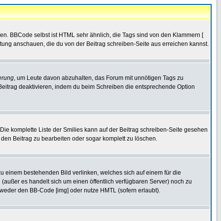
ren. BBCode selbst ist HTML sehr ähnlich, die Tags sind von den Klammern [
itung anschauen, die du von der Beitrag schreiben-Seite aus erreichen kannst.
erung
, um Leute davon abzuhalten, das Forum mit unnötigen Tags zu
Beitrag deaktivieren, indem du beim Schreiben die entsprechende Option
. Die komplette Liste der Smilies kann auf der Beitrag schreiben-Seite gesehen
, den Beitrag zu bearbeiten oder sogar komplett zu löschen.
zu einem bestehenden Bild verlinken, welches sich auf einem für die
en (außer es handelt sich um einen öffentlich verfügbaren Server) noch zu
tweder den BB-Code [img] oder nutze HMTL (sofern erlaubt).