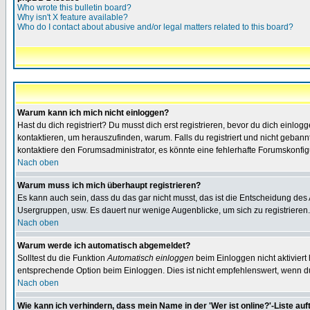
Who wrote this bulletin board?
Why isn't X feature available?
Who do I contact about abusive and/or legal matters related to this board?
Warum kann ich mich nicht einloggen?
Hast du dich registriert? Du musst dich erst registrieren, bevor du dich ein
kontaktieren, um herauszufinden, warum. Falls du registriert und nicht gebann
kontaktiere den Forumsadministrator, es könnte eine fehlerhafte Forumskonfig
Nach oben
Warum muss ich mich überhaupt registrieren?
Es kann auch sein, dass du das gar nicht musst, das ist die Entscheidung des Ad
Usergruppen, usw. Es dauert nur wenige Augenblicke, um sich zu registrieren. D
Nach oben
Warum werde ich automatisch abgemeldet?
Solltest du die Funktion
Automatisch einloggen
beim Einloggen nicht aktiviert
entsprechende Option beim Einloggen. Dies ist nicht empfehlenswert, wenn du a
Nach oben
Wie kann ich verhindern, dass mein Name in der 'Wer ist online?'-Liste auf