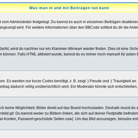
Was man in und mit Beiträgen tun kann
vom Administrator festgelegt. Du kannst es auch in einzelnen Beiträgen deaktivie
angezeigt wird. Für weitere Informationen über den BBCode solltest du dir die Anle
darfst, wirst du nachher nur ein Klammer-Wirrwarr wieder finden. Dies ist eine
Sich
können. Falls HTML aktiviert wurde, kannst du es immer noch manuell für jeden 
n. Es werden nur kurze Codes benötigt, z. B. zeigt :) Freude und :( Traurigkeit an
Beitrag dadurch völlig unübersichtlich wird. Ein Moderator könnte sich entschließen
noch keine Möglichkeit, Bilder direkt auf das Board hochzuladen. Deshalb musst du 
inbild.gif. Du kannst weder zu Bildern linken, die sich auf deiner Festplatte befind
Mail-Konten, Passwort-geschützte Seiten usw). Um das Bild anzuzeigen, benutze en