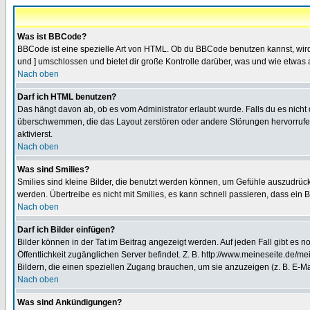
Was ist BBCode?
BBCode ist eine spezielle Art von HTML. Ob du BBCode benutzen kannst, wird 
und ] umschlossen und bietet dir große Kontrolle darüber, was und wie etwas 
Nach oben
Darf ich HTML benutzen?
Das hängt davon ab, ob es vom Administrator erlaubt wurde. Falls du es nicht 
überschwemmen, die das Layout zerstören oder andere Störungen hervorrufen 
aktivierst.
Nach oben
Was sind Smilies?
Smilies sind kleine Bilder, die benutzt werden können, um Gefühle auszudrücke
werden. Übertreibe es nicht mit Smilies, es kann schnell passieren, dass ein 
Nach oben
Darf ich Bilder einfügen?
Bilder können in der Tat im Beitrag angezeigt werden. Auf jeden Fall gibt es 
Öffentlichkeit zugänglichen Server befindet. Z. B. http://www.meineseite.de/me
Bildern, die einen speziellen Zugang brauchen, um sie anzuzeigen (z. B. E-
Nach oben
Was sind Ankündigungen?