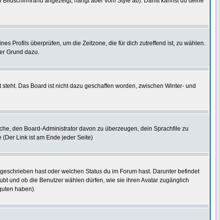
 Bildschirmrand angezeigt, hängt aber vom Style ab). Damit kannst du deine
nes Profils überprüfen, um die Zeitzone, die für dich zutreffend ist, zu wählen.
uter Grund dazu.
 steht. Das Board ist nicht dazu geschaffen worden, zwischen Winter- und
rsuche, den Board-Administrator davon zu überzeugen, dein Sprachfile zu
e (Der Link ist am Ende jeder Seite)
 geschrieben hast oder welchen Status du im Forum hast. Darunter befindet
aubt und ob die Benutzer wählen dürfen, wie sie ihren Avatar zugänglich
guten haben).