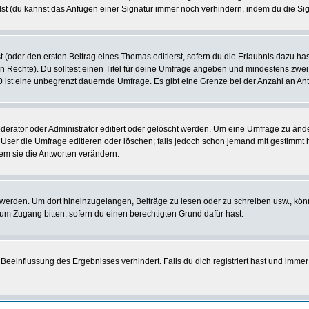
st (du kannst das Anfügen einer Signatur immer noch verhindern, indem du die Sig
 (oder den ersten Beitrag eines Themas editierst, sofern du die Erlaubnis dazu hast
chen Rechte). Du solltest einen Titel für deine Umfrage angeben und mindestens zw
 0 ist eine unbegrenzt dauernde Umfrage. Es gibt eine Grenze bei der Anzahl an Antw
ator oder Administrator editiert oder gelöscht werden. Um eine Umfrage zu änder
r die Umfrage editieren oder löschen; falls jedoch schon jemand mit gestimmt ha
em sie die Antworten verändern.
rden. Um dort hineinzugelangen, Beiträge zu lesen oder zu schreiben usw., könn
 um Zugang bitten, sofern du einen berechtigten Grund dafür hast.
einflussung des Ergebnisses verhindert. Falls du dich registriert hast und immer 