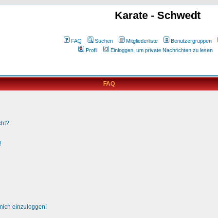
Karate - Schwedt
FAQ
Suchen
Mitgliederliste
Benutzergruppen
Profil
Einloggen, um private Nachrichten zu lesen
FAQ
cht?
!
 mich einzuloggen!