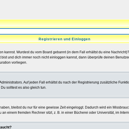
Registrieren und Einloggen
loggen kannst. Wurdest du vom Board gebannt (in dem Fall erhältst du eine Nachrich
t bist und dich immer noch nicht einloggen kannst, dann überprüfe deinen Benutzer
uration vorliegen.
ministrators. Auf jeden Fall erhältst du nach der Registrierung zusätzliche Funktion
u solltest es also gleich tun.
 haben, bleibst du nur für eine gewisse Zeit eingeloggt. Dadurch wird ein Missbrau
n einem fremden Rechner sitzt, z. B. in einer Bücherei oder Universität, im Intern
taucht?