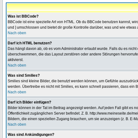
Was ist BBCode?
BBCode ist eine spezielle Art von HTML. Ob du BBCode benutzen kannst, wird 
und ] umschlossen und bietet dir große Kontrolle darüber, was und wie etwas 
Nach oben
Darf ich HTML benutzen?
Das hängt davon ab, ob es vom Administrator erlaubt wurde. Falls du es nicht 
überschwemmen, die das Layout zerstören oder andere Störungen hervorrufen 
aktivierst.
Nach oben
Was sind Smilies?
Smilies sind kleine Bilder, die benutzt werden können, um Gefühle auszudrücke
werden. Übertreibe es nicht mit Smilies, es kann schnell passieren, dass ein 
Nach oben
Darf ich Bilder einfügen?
Bilder können in der Tat im Beitrag angezeigt werden. Auf jeden Fall gibt es 
Öffentlichkeit zugänglichen Server befindet. Z. B. http://www.meineseite.de/me
Bildern, die einen speziellen Zugang brauchen, um sie anzuzeigen (z. B. E-
Nach oben
Was sind Ankündigungen?