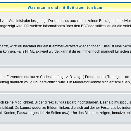
Was man in und mit Beiträgen tun kann
vom Administrator festgelegt. Du kannst es auch in einzelnen Beiträgen deaktivie
angezeigt wird. Für weitere Informationen über den BBCode solltest du dir die Anle
darfst, wirst du nachher nur ein Klammer-Wirrwarr wieder finden. Dies ist eine
Sich
können. Falls HTML aktiviert wurde, kannst du es immer noch manuell für jeden 
n. Es werden nur kurze Codes benötigt, z. B. zeigt :) Freude und :( Traurigkeit an
Beitrag dadurch völlig unübersichtlich wird. Ein Moderator könnte sich entschließen
noch keine Möglichkeit, Bilder direkt auf das Board hochzuladen. Deshalb musst du 
inbild.gif. Du kannst weder zu Bildern linken, die sich auf deiner Festplatte befind
Mail-Konten, Passwort-geschützte Seiten usw). Um das Bild anzuzeigen, benutze en