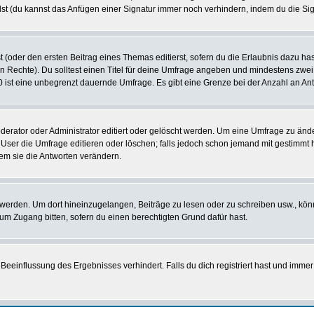
st (du kannst das Anfügen einer Signatur immer noch verhindern, indem du die Sig
 (oder den ersten Beitrag eines Themas editierst, sofern du die Erlaubnis dazu hast
chen Rechte). Du solltest einen Titel für deine Umfrage angeben und mindestens zw
 0 ist eine unbegrenzt dauernde Umfrage. Es gibt eine Grenze bei der Anzahl an Antw
ator oder Administrator editiert oder gelöscht werden. Um eine Umfrage zu änder
r die Umfrage editieren oder löschen; falls jedoch schon jemand mit gestimmt ha
em sie die Antworten verändern.
rden. Um dort hineinzugelangen, Beiträge zu lesen oder zu schreiben usw., könn
 um Zugang bitten, sofern du einen berechtigten Grund dafür hast.
einflussung des Ergebnisses verhindert. Falls du dich registriert hast und immer 