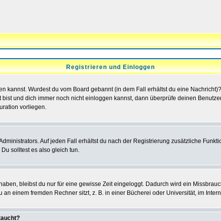
Registrieren und Einloggen
loggen kannst. Wurdest du vom Board gebannt (in dem Fall erhältst du eine Nachrich
t bist und dich immer noch nicht einloggen kannst, dann überprüfe deinen Benutzer
uration vorliegen.
ministrators. Auf jeden Fall erhältst du nach der Registrierung zusätzliche Funktion
u solltest es also gleich tun.
 haben, bleibst du nur für eine gewisse Zeit eingeloggt. Dadurch wird ein Missbrau
n einem fremden Rechner sitzt, z. B. in einer Bücherei oder Universität, im Intern
taucht?