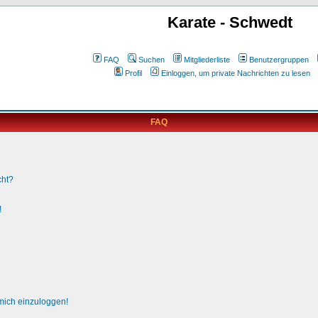
Karate - Schwedt
FAQ
Suchen
Mitgliederliste
Benutzergruppen
Profil
Einloggen, um private Nachrichten zu lesen
FAQ
cht?
!
 mich einzuloggen!