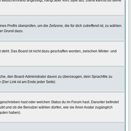
 Bildschirmrand angezeigt, hängt aber vom Style ab). Damit kannst du deine
nes Profils überprüfen, um die Zeitzone, die für dich zutreffend ist, zu wählen.
uter Grund dazu.
 steht. Das Board ist nicht dazu geschaffen worden, zwischen Winter- und
rsuche, den Board-Administrator davon zu überzeugen, dein Sprachfile zu
e (Der Link ist am Ende jeder Seite)
 geschrieben hast oder welchen Status du im Forum hast. Darunter befindet
aubt und ob die Benutzer wählen dürfen, wie sie ihren Avatar zugänglich
guten haben).