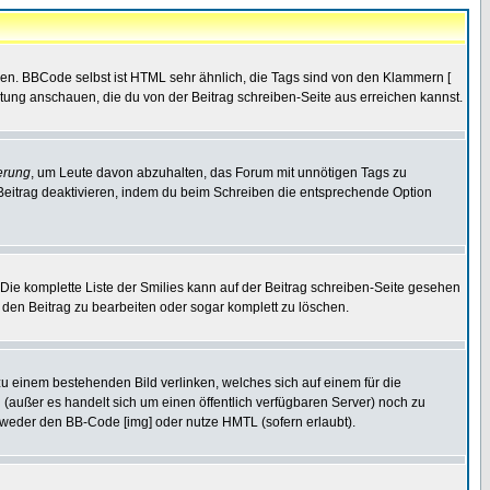
ren. BBCode selbst ist HTML sehr ähnlich, die Tags sind von den Klammern [
itung anschauen, die du von der Beitrag schreiben-Seite aus erreichen kannst.
erung
, um Leute davon abzuhalten, das Forum mit unnötigen Tags zu
Beitrag deaktivieren, indem du beim Schreiben die entsprechende Option
. Die komplette Liste der Smilies kann auf der Beitrag schreiben-Seite gesehen
, den Beitrag zu bearbeiten oder sogar komplett zu löschen.
zu einem bestehenden Bild verlinken, welches sich auf einem für die
en (außer es handelt sich um einen öffentlich verfügbaren Server) noch zu
tweder den BB-Code [img] oder nutze HMTL (sofern erlaubt).