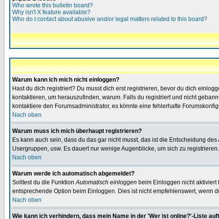
Who wrote this bulletin board?
Why isn't X feature available?
Who do I contact about abusive and/or legal matters related to this board?
Warum kann ich mich nicht einloggen?
Hast du dich registriert? Du musst dich erst registrieren, bevor du dich ein
kontaktieren, um herauszufinden, warum. Falls du registriert und nicht gebann
kontaktiere den Forumsadministrator, es könnte eine fehlerhafte Forumskonfig
Nach oben
Warum muss ich mich überhaupt registrieren?
Es kann auch sein, dass du das gar nicht musst, das ist die Entscheidung des Ad
Usergruppen, usw. Es dauert nur wenige Augenblicke, um sich zu registrieren. D
Nach oben
Warum werde ich automatisch abgemeldet?
Solltest du die Funktion
Automatisch einloggen
beim Einloggen nicht aktiviert
entsprechende Option beim Einloggen. Dies ist nicht empfehlenswert, wenn du a
Nach oben
Wie kann ich verhindern, dass mein Name in der 'Wer ist online?'-Liste auf