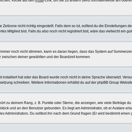
eichert. Klicke auf den
Profil
-Link, um sie zu ändern (wird normalerweise am oberen
itzone nicht richtig eingestellt. Falls dem so ist, solltest du die Einstellungen dei
es Mitglied bist. Falls du also noch nicht registriert bist, wäre das vielleicht ein g
en immer noch nicht stimmen, kann es daran liegen, dass das System auf Sommerzeit
z zwischen deiner gewählten und der Boardzeit kommen.
ht installiert hat oder das Board wurde noch nicht in deine Sprache übersetzt. Ve
Übersetzung schreiben. Weitere Informationen erhältst du auf der phpBB Group Websit
rt zu deinem Rang, z. B. Punkte oder Sterne, die anzeigen, wie viele Beiträge du
elstück und an den Benutzer gebunden. Es liegt am Administrator, ob er Avatare erl
s Administrators. Du solltest ihn nach dem Grund fragen (Er wird bestimmt einen 