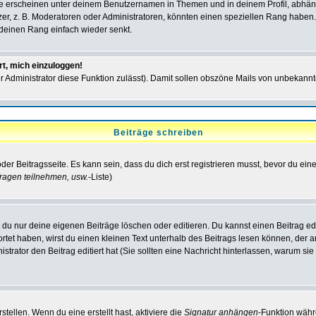
e erscheinen unter deinem Benutzernamen in Themen und in deinem Profil, abhän
r, z. B. Moderatoren oder Administratoren, könnten einen speziellen Rang haben. 
r deinen Rang einfach wieder senkt.
rt, mich einzuloggen!
der Administrator diese Funktion zulässt). Damit sollen obszöne Mails von unbeka
Beiträge schreiben
der Beitragsseite. Es kann sein, dass du dich erst registrieren musst, bevor du e
ragen teilnehmen, usw.
-Liste)
du nur deine eigenen Beiträge löschen oder editieren. Du kannst einen Beitrag edi
ortet haben, wirst du einen kleinen Text unterhalb des Beitrags lesen können, der 
nistrator den Beitrag editiert hat (Sie sollten eine Nachricht hinterlassen, warum s
tellen. Wenn du eine erstellt hast, aktiviere die
Signatur anhängen
-Funktion währ