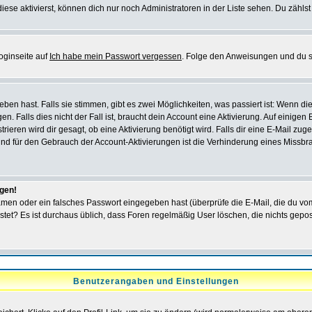
iese aktivierst, können dich nur noch Administratoren in der Liste sehen. Du zählst
oginseite auf
Ich habe mein Passwort vergessen
. Folge den Anweisungen und du so
en hast. Falls sie stimmen, gibt es zwei Möglichkeiten, was passiert ist: Wenn 
 Falls dies nicht der Fall ist, braucht dein Account eine Aktivierung. Auf einigen
rieren wird dir gesagt, ob eine Aktivierung benötigt wird. Falls dir eine E-Mail zu
rund für den Gebrauch der Account-Aktivierungen ist die Verhinderung eines Missb
ggen!
men oder ein falsches Passwort eingegeben hast (überprüfe die E-Mail, die du vo
gepostet? Es ist durchaus üblich, dass Foren regelmäßig User löschen, die nichts ge
Benutzerangaben und Einstellungen