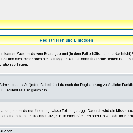
Registrieren und Einloggen
loggen kannst. Wurdest du vom Board gebannt (in dem Fall erhältst du eine Nachrich
t bist und dich immer noch nicht einloggen kannst, dann überprüfe deinen Benutzer
uration vorliegen.
ministrators. Auf jeden Fall erhältst du nach der Registrierung zusätzliche Funktion
u solltest es also gleich tun.
 haben, bleibst du nur für eine gewisse Zeit eingeloggt. Dadurch wird ein Missbrau
n einem fremden Rechner sitzt, z. B. in einer Bücherei oder Universität, im Intern
taucht?