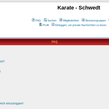
Karate - Schwedt
FAQ
Suchen
Mitgliederliste
Benutzergruppen
Profil
Einloggen, um private Nachrichten zu lesen
FAQ
cht?
!
 mich einzuloggen!