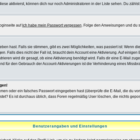
iese aktivierst, können dich nur noch Administratoren in der Liste sehen. Du zählst
oginseite auf
Ich habe mein Passwort vergessen
. Folge den Anweisungen und du so
en hast. Falls sie stimmen, gibt es zwei Möglichkeiten, was passiert ist: Wenn 
 Falls dies nicht der Fall ist, braucht dein Account eine Aktivierung. Auf einigen
rieren wird dir gesagt, ob eine Aktivierung benötigt wird. Falls dir eine E-Mail zu
rund für den Gebrauch der Account-Aktivierungen ist die Verhinderung eines Missb
ggen!
men oder ein falsches Passwort eingegeben hast (überprüfe die E-Mail, die du vo
gepostet? Es ist durchaus üblich, dass Foren regelmäßig User löschen, die nichts ge
Benutzerangaben und Einstellungen