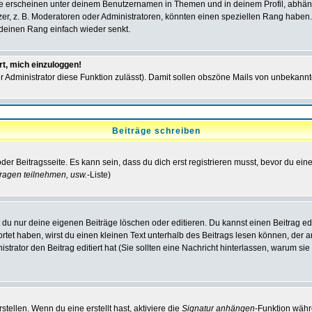
e erscheinen unter deinem Benutzernamen in Themen und in deinem Profil, abhän
r, z. B. Moderatoren oder Administratoren, könnten einen speziellen Rang haben. 
r deinen Rang einfach wieder senkt.
rt, mich einzuloggen!
der Administrator diese Funktion zulässt). Damit sollen obszöne Mails von unbeka
Beiträge schreiben
der Beitragsseite. Es kann sein, dass du dich erst registrieren musst, bevor du e
ragen teilnehmen, usw.
-Liste)
du nur deine eigenen Beiträge löschen oder editieren. Du kannst einen Beitrag edi
ortet haben, wirst du einen kleinen Text unterhalb des Beitrags lesen können, der 
nistrator den Beitrag editiert hat (Sie sollten eine Nachricht hinterlassen, warum s
tellen. Wenn du eine erstellt hast, aktiviere die
Signatur anhängen
-Funktion währ