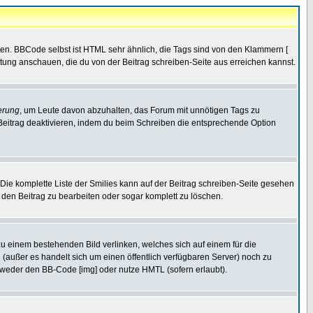
ren. BBCode selbst ist HTML sehr ähnlich, die Tags sind von den Klammern [
itung anschauen, die du von der Beitrag schreiben-Seite aus erreichen kannst.
erung
, um Leute davon abzuhalten, das Forum mit unnötigen Tags zu
Beitrag deaktivieren, indem du beim Schreiben die entsprechende Option
. Die komplette Liste der Smilies kann auf der Beitrag schreiben-Seite gesehen
, den Beitrag zu bearbeiten oder sogar komplett zu löschen.
zu einem bestehenden Bild verlinken, welches sich auf einem für die
en (außer es handelt sich um einen öffentlich verfügbaren Server) noch zu
tweder den BB-Code [img] oder nutze HMTL (sofern erlaubt).