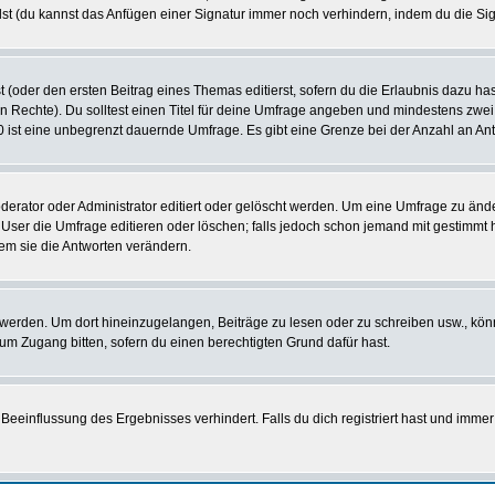
st (du kannst das Anfügen einer Signatur immer noch verhindern, indem du die Sig
 (oder den ersten Beitrag eines Themas editierst, sofern du die Erlaubnis dazu hast
chen Rechte). Du solltest einen Titel für deine Umfrage angeben und mindestens zw
 0 ist eine unbegrenzt dauernde Umfrage. Es gibt eine Grenze bei der Anzahl an Antw
ator oder Administrator editiert oder gelöscht werden. Um eine Umfrage zu änder
r die Umfrage editieren oder löschen; falls jedoch schon jemand mit gestimmt ha
em sie die Antworten verändern.
rden. Um dort hineinzugelangen, Beiträge zu lesen oder zu schreiben usw., könn
 um Zugang bitten, sofern du einen berechtigten Grund dafür hast.
einflussung des Ergebnisses verhindert. Falls du dich registriert hast und immer 