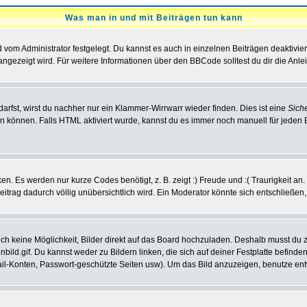
Was man in und mit Beiträgen tun kann
vom Administrator festgelegt. Du kannst es auch in einzelnen Beiträgen deaktivie
angezeigt wird. Für weitere Informationen über den BBCode solltest du dir die Anle
darfst, wirst du nachher nur ein Klammer-Wirrwarr wieder finden. Dies ist eine
Sich
können. Falls HTML aktiviert wurde, kannst du es immer noch manuell für jeden 
n. Es werden nur kurze Codes benötigt, z. B. zeigt :) Freude und :( Traurigkeit an
Beitrag dadurch völlig unübersichtlich wird. Ein Moderator könnte sich entschließen
noch keine Möglichkeit, Bilder direkt auf das Board hochzuladen. Deshalb musst du 
inbild.gif. Du kannst weder zu Bildern linken, die sich auf deiner Festplatte befind
Mail-Konten, Passwort-geschützte Seiten usw). Um das Bild anzuzeigen, benutze en