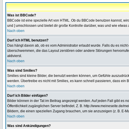
Was ist BBCode?
BBCode ist eine spezielle Art von HTML. Ob du BBCode benutzen kannst, wird 
und ] umschlossen und bietet dir große Kontrolle darüber, was und wie etwas 
Nach oben
Darf ich HTML benutzen?
Das hängt davon ab, ob es vom Administrator erlaubt wurde. Falls du es nicht 
überschwemmen, die das Layout zerstören oder andere Störungen hervorrufen 
aktivierst.
Nach oben
Was sind Smilies?
Smilies sind kleine Bilder, die benutzt werden können, um Gefühle auszudrücke
werden. Übertreibe es nicht mit Smilies, es kann schnell passieren, dass ein 
Nach oben
Darf ich Bilder einfügen?
Bilder können in der Tat im Beitrag angezeigt werden. Auf jeden Fall gibt es 
Öffentlichkeit zugänglichen Server befindet. Z. B. http://www.meineseite.de/me
Bildern, die einen speziellen Zugang brauchen, um sie anzuzeigen (z. B. E-
Nach oben
Was sind Ankündigungen?