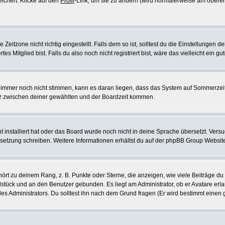
eichert. Klicke auf den
Profil
-Link, um sie zu ändern (wird normalerweise am oberen
itzone nicht richtig eingestellt. Falls dem so ist, solltest du die Einstellungen dei
es Mitglied bist. Falls du also noch nicht registriert bist, wäre das vielleicht ein g
en immer noch nicht stimmen, kann es daran liegen, dass das System auf Sommerzeit
z zwischen deiner gewählten und der Boardzeit kommen.
ht installiert hat oder das Board wurde noch nicht in deine Sprache übersetzt. Ve
Übersetzung schreiben. Weitere Informationen erhältst du auf der phpBB Group Websit
rt zu deinem Rang, z. B. Punkte oder Sterne, die anzeigen, wie viele Beiträge du
elstück und an den Benutzer gebunden. Es liegt am Administrator, ob er Avatare erl
s Administrators. Du solltest ihn nach dem Grund fragen (Er wird bestimmt einen 