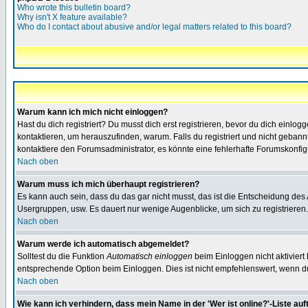
Who wrote this bulletin board?
Why isn't X feature available?
Who do I contact about abusive and/or legal matters related to this board?
Warum kann ich mich nicht einloggen?
Hast du dich registriert? Du musst dich erst registrieren, bevor du dich ein
kontaktieren, um herauszufinden, warum. Falls du registriert und nicht gebann
kontaktiere den Forumsadministrator, es könnte eine fehlerhafte Forumskonfig
Nach oben
Warum muss ich mich überhaupt registrieren?
Es kann auch sein, dass du das gar nicht musst, das ist die Entscheidung des Ad
Usergruppen, usw. Es dauert nur wenige Augenblicke, um sich zu registrieren. D
Nach oben
Warum werde ich automatisch abgemeldet?
Solltest du die Funktion
Automatisch einloggen
beim Einloggen nicht aktiviert
entsprechende Option beim Einloggen. Dies ist nicht empfehlenswert, wenn du a
Nach oben
Wie kann ich verhindern, dass mein Name in der 'Wer ist online?'-Liste auf