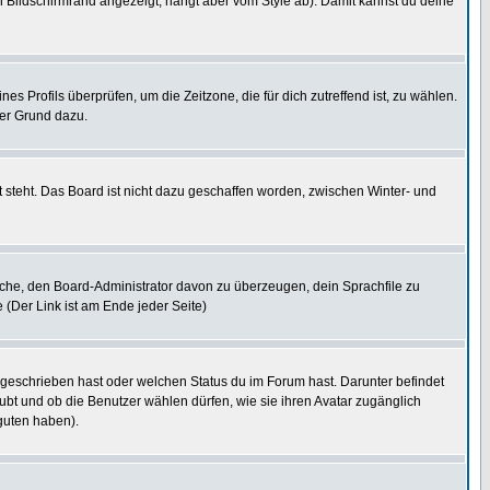
 Bildschirmrand angezeigt, hängt aber vom Style ab). Damit kannst du deine
nes Profils überprüfen, um die Zeitzone, die für dich zutreffend ist, zu wählen.
uter Grund dazu.
 steht. Das Board ist nicht dazu geschaffen worden, zwischen Winter- und
rsuche, den Board-Administrator davon zu überzeugen, dein Sprachfile zu
e (Der Link ist am Ende jeder Seite)
 geschrieben hast oder welchen Status du im Forum hast. Darunter befindet
aubt und ob die Benutzer wählen dürfen, wie sie ihren Avatar zugänglich
guten haben).