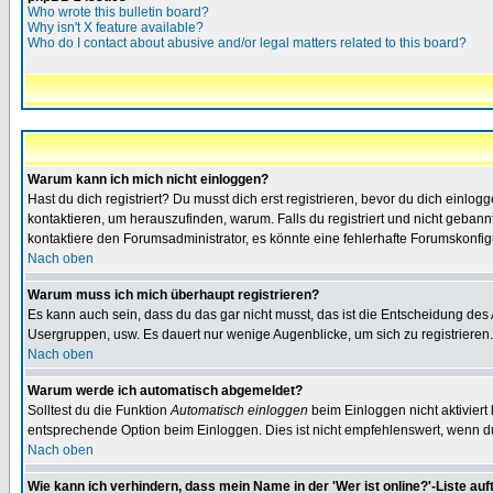
Who wrote this bulletin board?
Why isn't X feature available?
Who do I contact about abusive and/or legal matters related to this board?
Warum kann ich mich nicht einloggen?
Hast du dich registriert? Du musst dich erst registrieren, bevor du dich ein
kontaktieren, um herauszufinden, warum. Falls du registriert und nicht gebann
kontaktiere den Forumsadministrator, es könnte eine fehlerhafte Forumskonfig
Nach oben
Warum muss ich mich überhaupt registrieren?
Es kann auch sein, dass du das gar nicht musst, das ist die Entscheidung des Ad
Usergruppen, usw. Es dauert nur wenige Augenblicke, um sich zu registrieren. D
Nach oben
Warum werde ich automatisch abgemeldet?
Solltest du die Funktion
Automatisch einloggen
beim Einloggen nicht aktiviert
entsprechende Option beim Einloggen. Dies ist nicht empfehlenswert, wenn du a
Nach oben
Wie kann ich verhindern, dass mein Name in der 'Wer ist online?'-Liste auf