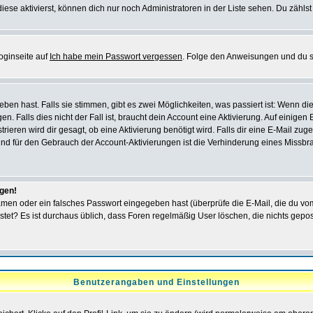
iese aktivierst, können dich nur noch Administratoren in der Liste sehen. Du zählst
oginseite auf
Ich habe mein Passwort vergessen
. Folge den Anweisungen und du so
en hast. Falls sie stimmen, gibt es zwei Möglichkeiten, was passiert ist: Wenn 
 Falls dies nicht der Fall ist, braucht dein Account eine Aktivierung. Auf einigen
rieren wird dir gesagt, ob eine Aktivierung benötigt wird. Falls dir eine E-Mail zu
rund für den Gebrauch der Account-Aktivierungen ist die Verhinderung eines Missb
ggen!
men oder ein falsches Passwort eingegeben hast (überprüfe die E-Mail, die du vo
gepostet? Es ist durchaus üblich, dass Foren regelmäßig User löschen, die nichts ge
Benutzerangaben und Einstellungen