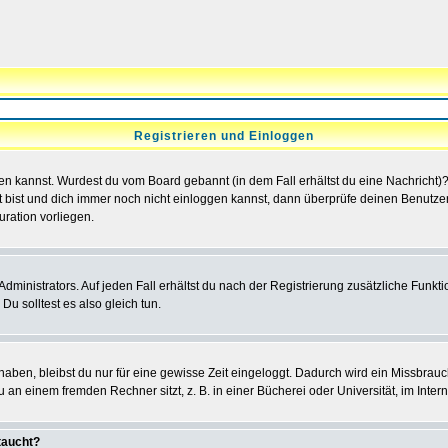
Registrieren und Einloggen
loggen kannst. Wurdest du vom Board gebannt (in dem Fall erhältst du eine Nachrich
t bist und dich immer noch nicht einloggen kannst, dann überprüfe deinen Benutzer
uration vorliegen.
ministrators. Auf jeden Fall erhältst du nach der Registrierung zusätzliche Funktion
u solltest es also gleich tun.
 haben, bleibst du nur für eine gewisse Zeit eingeloggt. Dadurch wird ein Missbrau
n einem fremden Rechner sitzt, z. B. in einer Bücherei oder Universität, im Intern
taucht?