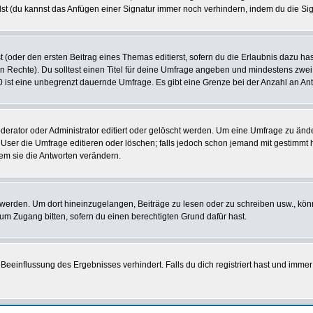
st (du kannst das Anfügen einer Signatur immer noch verhindern, indem du die Sig
 (oder den ersten Beitrag eines Themas editierst, sofern du die Erlaubnis dazu hast
chen Rechte). Du solltest einen Titel für deine Umfrage angeben und mindestens zw
 0 ist eine unbegrenzt dauernde Umfrage. Es gibt eine Grenze bei der Anzahl an Antw
ator oder Administrator editiert oder gelöscht werden. Um eine Umfrage zu änder
r die Umfrage editieren oder löschen; falls jedoch schon jemand mit gestimmt ha
em sie die Antworten verändern.
rden. Um dort hineinzugelangen, Beiträge zu lesen oder zu schreiben usw., könn
 um Zugang bitten, sofern du einen berechtigten Grund dafür hast.
einflussung des Ergebnisses verhindert. Falls du dich registriert hast und immer 