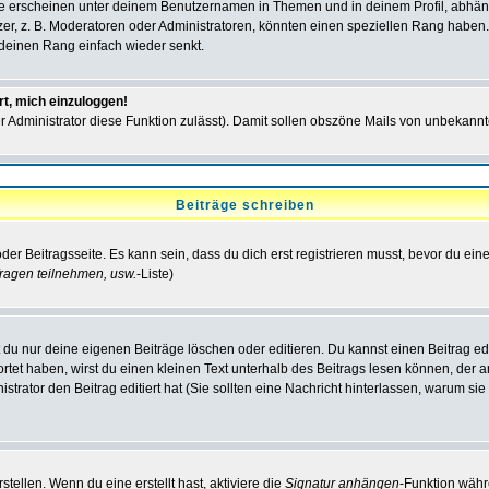
e erscheinen unter deinem Benutzernamen in Themen und in deinem Profil, abhän
r, z. B. Moderatoren oder Administratoren, könnten einen speziellen Rang haben. 
r deinen Rang einfach wieder senkt.
rt, mich einzuloggen!
der Administrator diese Funktion zulässt). Damit sollen obszöne Mails von unbeka
Beiträge schreiben
der Beitragsseite. Es kann sein, dass du dich erst registrieren musst, bevor du e
ragen teilnehmen, usw.
-Liste)
du nur deine eigenen Beiträge löschen oder editieren. Du kannst einen Beitrag edi
ortet haben, wirst du einen kleinen Text unterhalb des Beitrags lesen können, der 
nistrator den Beitrag editiert hat (Sie sollten eine Nachricht hinterlassen, warum s
tellen. Wenn du eine erstellt hast, aktiviere die
Signatur anhängen
-Funktion währ