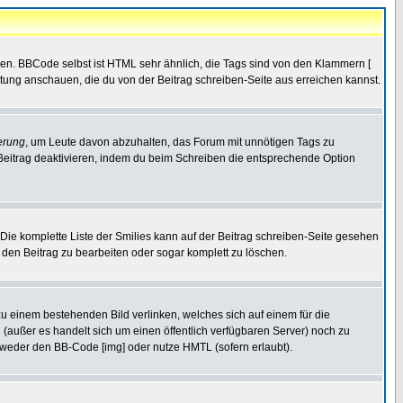
ren. BBCode selbst ist HTML sehr ähnlich, die Tags sind von den Klammern [
itung anschauen, die du von der Beitrag schreiben-Seite aus erreichen kannst.
erung
, um Leute davon abzuhalten, das Forum mit unnötigen Tags zu
Beitrag deaktivieren, indem du beim Schreiben die entsprechende Option
. Die komplette Liste der Smilies kann auf der Beitrag schreiben-Seite gesehen
, den Beitrag zu bearbeiten oder sogar komplett zu löschen.
zu einem bestehenden Bild verlinken, welches sich auf einem für die
en (außer es handelt sich um einen öffentlich verfügbaren Server) noch zu
tweder den BB-Code [img] oder nutze HMTL (sofern erlaubt).