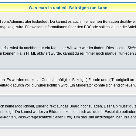
Was man in und mit Beiträgen tun kann
vom Administrator festgelegt. Du kannst es auch in einzelnen Beiträgen deaktivie
angezeigt wird. Für weitere Informationen über den BBCode solltest du dir die Anle
darfst, wirst du nachher nur ein Klammer-Wirrwarr wieder finden. Dies ist eine
Sich
können. Falls HTML aktiviert wurde, kannst du es immer noch manuell für jeden 
n. Es werden nur kurze Codes benötigt, z. B. zeigt :) Freude und :( Traurigkeit an
Beitrag dadurch völlig unübersichtlich wird. Ein Moderator könnte sich entschließen
noch keine Möglichkeit, Bilder direkt auf das Board hochzuladen. Deshalb musst du 
inbild.gif. Du kannst weder zu Bildern linken, die sich auf deiner Festplatte befind
Mail-Konten, Passwort-geschützte Seiten usw). Um das Bild anzuzeigen, benutze en