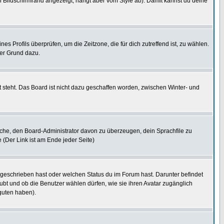
 Bildschirmrand angezeigt, hängt aber vom Style ab). Damit kannst du deine
nes Profils überprüfen, um die Zeitzone, die für dich zutreffend ist, zu wählen.
uter Grund dazu.
 steht. Das Board ist nicht dazu geschaffen worden, zwischen Winter- und
rsuche, den Board-Administrator davon zu überzeugen, dein Sprachfile zu
e (Der Link ist am Ende jeder Seite)
 geschrieben hast oder welchen Status du im Forum hast. Darunter befindet
aubt und ob die Benutzer wählen dürfen, wie sie ihren Avatar zugänglich
guten haben).