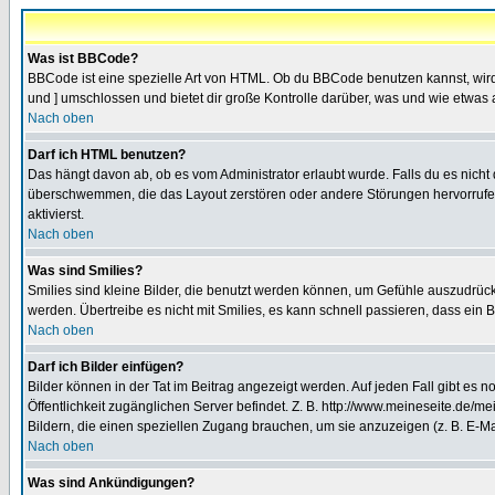
Was ist BBCode?
BBCode ist eine spezielle Art von HTML. Ob du BBCode benutzen kannst, wird 
und ] umschlossen und bietet dir große Kontrolle darüber, was und wie etwas 
Nach oben
Darf ich HTML benutzen?
Das hängt davon ab, ob es vom Administrator erlaubt wurde. Falls du es nicht 
überschwemmen, die das Layout zerstören oder andere Störungen hervorrufen 
aktivierst.
Nach oben
Was sind Smilies?
Smilies sind kleine Bilder, die benutzt werden können, um Gefühle auszudrücke
werden. Übertreibe es nicht mit Smilies, es kann schnell passieren, dass ein 
Nach oben
Darf ich Bilder einfügen?
Bilder können in der Tat im Beitrag angezeigt werden. Auf jeden Fall gibt es 
Öffentlichkeit zugänglichen Server befindet. Z. B. http://www.meineseite.de/me
Bildern, die einen speziellen Zugang brauchen, um sie anzuzeigen (z. B. E-
Nach oben
Was sind Ankündigungen?