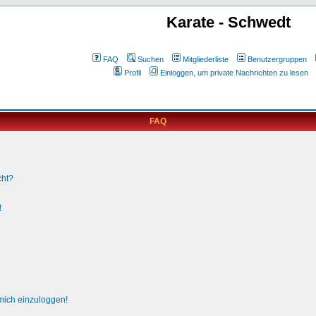
Karate - Schwedt
FAQ
Suchen
Mitgliederliste
Benutzergruppen
Profil
Einloggen, um private Nachrichten zu lesen
FAQ
cht?
!
 mich einzuloggen!