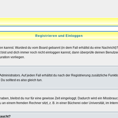
Registrieren und Einloggen
loggen kannst. Wurdest du vom Board gebannt (in dem Fall erhältst du eine Nachrich
t bist und dich immer noch nicht einloggen kannst, dann überprüfe deinen Benutzer
uration vorliegen.
ministrators. Auf jeden Fall erhältst du nach der Registrierung zusätzliche Funktion
u solltest es also gleich tun.
 haben, bleibst du nur für eine gewisse Zeit eingeloggt. Dadurch wird ein Missbrau
n einem fremden Rechner sitzt, z. B. in einer Bücherei oder Universität, im Intern
taucht?