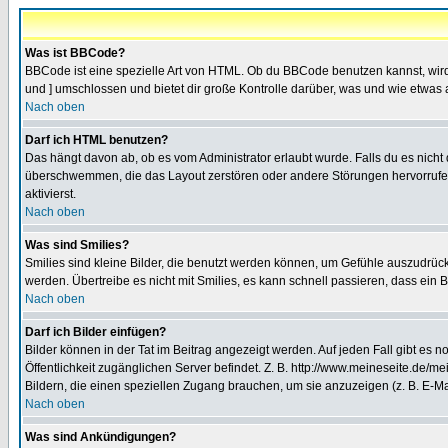
Was ist BBCode?
BBCode ist eine spezielle Art von HTML. Ob du BBCode benutzen kannst, wird 
und ] umschlossen und bietet dir große Kontrolle darüber, was und wie etwas 
Nach oben
Darf ich HTML benutzen?
Das hängt davon ab, ob es vom Administrator erlaubt wurde. Falls du es nicht 
überschwemmen, die das Layout zerstören oder andere Störungen hervorrufen 
aktivierst.
Nach oben
Was sind Smilies?
Smilies sind kleine Bilder, die benutzt werden können, um Gefühle auszudrücke
werden. Übertreibe es nicht mit Smilies, es kann schnell passieren, dass ein 
Nach oben
Darf ich Bilder einfügen?
Bilder können in der Tat im Beitrag angezeigt werden. Auf jeden Fall gibt es 
Öffentlichkeit zugänglichen Server befindet. Z. B. http://www.meineseite.de/me
Bildern, die einen speziellen Zugang brauchen, um sie anzuzeigen (z. B. E-
Nach oben
Was sind Ankündigungen?