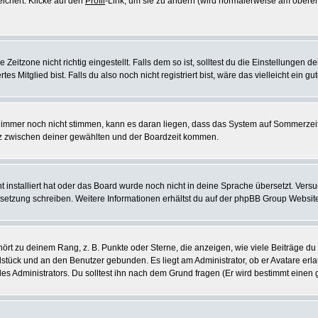
eichert. Klicke auf den
Profil
-Link, um sie zu ändern (wird normalerweise am oberen
itzone nicht richtig eingestellt. Falls dem so ist, solltest du die Einstellungen dei
es Mitglied bist. Falls du also noch nicht registriert bist, wäre das vielleicht ein g
en immer noch nicht stimmen, kann es daran liegen, dass das System auf Sommerzeit
z zwischen deiner gewählten und der Boardzeit kommen.
ht installiert hat oder das Board wurde noch nicht in deine Sprache übersetzt. Ve
Übersetzung schreiben. Weitere Informationen erhältst du auf der phpBB Group Websit
rt zu deinem Rang, z. B. Punkte oder Sterne, die anzeigen, wie viele Beiträge du
elstück und an den Benutzer gebunden. Es liegt am Administrator, ob er Avatare erl
s Administrators. Du solltest ihn nach dem Grund fragen (Er wird bestimmt einen 