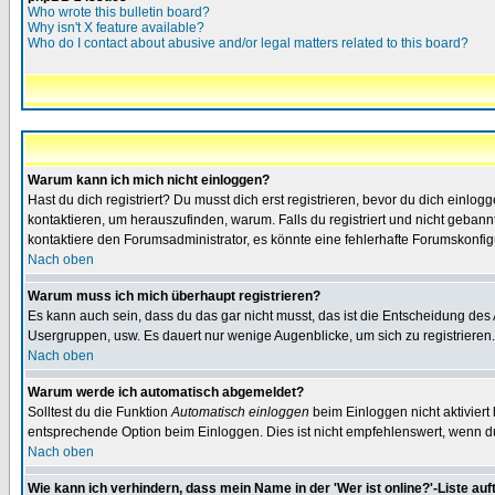
Who wrote this bulletin board?
Why isn't X feature available?
Who do I contact about abusive and/or legal matters related to this board?
Warum kann ich mich nicht einloggen?
Hast du dich registriert? Du musst dich erst registrieren, bevor du dich ein
kontaktieren, um herauszufinden, warum. Falls du registriert und nicht gebann
kontaktiere den Forumsadministrator, es könnte eine fehlerhafte Forumskonfig
Nach oben
Warum muss ich mich überhaupt registrieren?
Es kann auch sein, dass du das gar nicht musst, das ist die Entscheidung des Ad
Usergruppen, usw. Es dauert nur wenige Augenblicke, um sich zu registrieren. D
Nach oben
Warum werde ich automatisch abgemeldet?
Solltest du die Funktion
Automatisch einloggen
beim Einloggen nicht aktiviert
entsprechende Option beim Einloggen. Dies ist nicht empfehlenswert, wenn du a
Nach oben
Wie kann ich verhindern, dass mein Name in der 'Wer ist online?'-Liste auf