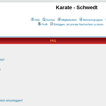
Karate - Schwedt
FAQ
Suchen
Mitgliederliste
Benutzergruppen
Profil
Einloggen, um private Nachrichten zu lesen
FAQ
cht?
!
 mich einzuloggen!