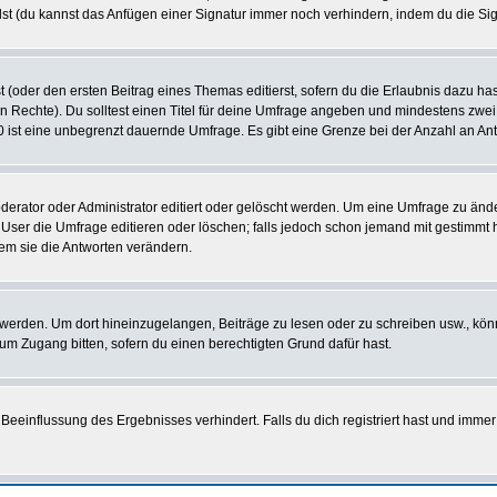
st (du kannst das Anfügen einer Signatur immer noch verhindern, indem du die Sig
 (oder den ersten Beitrag eines Themas editierst, sofern du die Erlaubnis dazu hast
chen Rechte). Du solltest einen Titel für deine Umfrage angeben und mindestens zw
 0 ist eine unbegrenzt dauernde Umfrage. Es gibt eine Grenze bei der Anzahl an Antw
ator oder Administrator editiert oder gelöscht werden. Um eine Umfrage zu änder
r die Umfrage editieren oder löschen; falls jedoch schon jemand mit gestimmt ha
em sie die Antworten verändern.
rden. Um dort hineinzugelangen, Beiträge zu lesen oder zu schreiben usw., könn
 um Zugang bitten, sofern du einen berechtigten Grund dafür hast.
einflussung des Ergebnisses verhindert. Falls du dich registriert hast und immer 