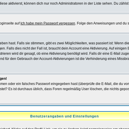
iese aktivierst, können dich nur noch Administratoren in der Liste sehen. Du zählst
oginseite auf
Ich habe mein Passwort vergessen
. Folge den Anweisungen und du so
en hast. Falls sie stimmen, gibt es zwei Möglichkeiten, was passiert ist: Wenn 
 Falls dies nicht der Fall ist, braucht dein Account eine Aktivierung. Auf einigen
rieren wird dir gesagt, ob eine Aktivierung benötigt wird. Falls dir eine E-Mail zu
rund für den Gebrauch der Account-Aktivierungen ist die Verhinderung eines Missb
ggen!
men oder ein falsches Passwort eingegeben hast (überprüfe die E-Mail, die du vo
gepostet? Es ist durchaus üblich, dass Foren regelmäßig User löschen, die nichts ge
Benutzerangaben und Einstellungen