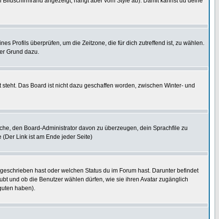
 Bildschirmrand angezeigt, hängt aber vom Style ab). Damit kannst du deine
nes Profils überprüfen, um die Zeitzone, die für dich zutreffend ist, zu wählen.
uter Grund dazu.
 steht. Das Board ist nicht dazu geschaffen worden, zwischen Winter- und
rsuche, den Board-Administrator davon zu überzeugen, dein Sprachfile zu
e (Der Link ist am Ende jeder Seite)
 geschrieben hast oder welchen Status du im Forum hast. Darunter befindet
aubt und ob die Benutzer wählen dürfen, wie sie ihren Avatar zugänglich
guten haben).