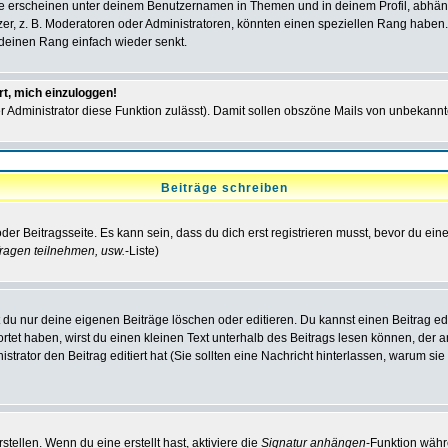
e erscheinen unter deinem Benutzernamen in Themen und in deinem Profil, abhän
r, z. B. Moderatoren oder Administratoren, könnten einen speziellen Rang haben. 
r deinen Rang einfach wieder senkt.
rt, mich einzuloggen!
der Administrator diese Funktion zulässt). Damit sollen obszöne Mails von unbeka
Beiträge schreiben
der Beitragsseite. Es kann sein, dass du dich erst registrieren musst, bevor du e
ragen teilnehmen, usw.
-Liste)
du nur deine eigenen Beiträge löschen oder editieren. Du kannst einen Beitrag edi
ortet haben, wirst du einen kleinen Text unterhalb des Beitrags lesen können, der 
nistrator den Beitrag editiert hat (Sie sollten eine Nachricht hinterlassen, warum s
tellen. Wenn du eine erstellt hast, aktiviere die
Signatur anhängen
-Funktion währ