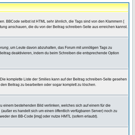
ren. BBCode selbst ist HTML sehr ähnlich, die Tags sind von den Klammern [
itung anschauen, die du von der Beitrag schreiben-Seite aus erreichen kannst.
erung
, um Leute davon abzuhalten, das Forum mit unnötigen Tags zu
Beitrag deaktivieren, indem du beim Schreiben die entsprechende Option
. Die komplette Liste der Smilies kann auf der Beitrag schreiben-Seite gesehen
, den Beitrag zu bearbeiten oder sogar komplett zu löschen.
zu einem bestehenden Bild verlinken, welches sich auf einem für die
en (außer es handelt sich um einen öffentlich verfügbaren Server) noch zu
tweder den BB-Code [img] oder nutze HMTL (sofern erlaubt).