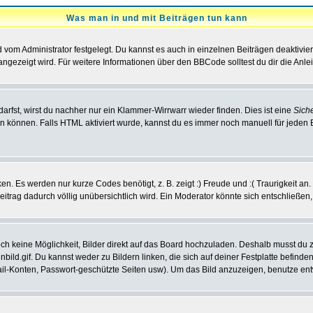
Was man in und mit Beiträgen tun kann
vom Administrator festgelegt. Du kannst es auch in einzelnen Beiträgen deaktivie
angezeigt wird. Für weitere Informationen über den BBCode solltest du dir die Anle
darfst, wirst du nachher nur ein Klammer-Wirrwarr wieder finden. Dies ist eine
Sich
können. Falls HTML aktiviert wurde, kannst du es immer noch manuell für jeden 
n. Es werden nur kurze Codes benötigt, z. B. zeigt :) Freude und :( Traurigkeit an
Beitrag dadurch völlig unübersichtlich wird. Ein Moderator könnte sich entschließen
noch keine Möglichkeit, Bilder direkt auf das Board hochzuladen. Deshalb musst du 
inbild.gif. Du kannst weder zu Bildern linken, die sich auf deiner Festplatte befind
Mail-Konten, Passwort-geschützte Seiten usw). Um das Bild anzuzeigen, benutze en