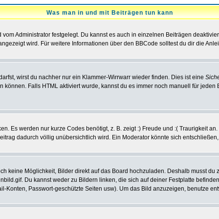
Was man in und mit Beiträgen tun kann
vom Administrator festgelegt. Du kannst es auch in einzelnen Beiträgen deaktivie
angezeigt wird. Für weitere Informationen über den BBCode solltest du dir die Anle
darfst, wirst du nachher nur ein Klammer-Wirrwarr wieder finden. Dies ist eine
Sich
können. Falls HTML aktiviert wurde, kannst du es immer noch manuell für jeden 
n. Es werden nur kurze Codes benötigt, z. B. zeigt :) Freude und :( Traurigkeit an
Beitrag dadurch völlig unübersichtlich wird. Ein Moderator könnte sich entschließen
noch keine Möglichkeit, Bilder direkt auf das Board hochzuladen. Deshalb musst du 
inbild.gif. Du kannst weder zu Bildern linken, die sich auf deiner Festplatte befind
Mail-Konten, Passwort-geschützte Seiten usw). Um das Bild anzuzeigen, benutze en