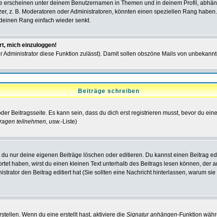
e erscheinen unter deinem Benutzernamen in Themen und in deinem Profil, abhän
r, z. B. Moderatoren oder Administratoren, könnten einen speziellen Rang haben. 
r deinen Rang einfach wieder senkt.
rt, mich einzuloggen!
der Administrator diese Funktion zulässt). Damit sollen obszöne Mails von unbeka
Beiträge schreiben
der Beitragsseite. Es kann sein, dass du dich erst registrieren musst, bevor du e
ragen teilnehmen, usw.
-Liste)
du nur deine eigenen Beiträge löschen oder editieren. Du kannst einen Beitrag edi
ortet haben, wirst du einen kleinen Text unterhalb des Beitrags lesen können, der 
nistrator den Beitrag editiert hat (Sie sollten eine Nachricht hinterlassen, warum s
tellen. Wenn du eine erstellt hast, aktiviere die
Signatur anhängen
-Funktion währ