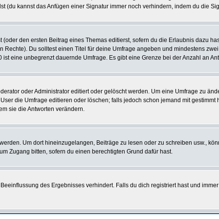
st (du kannst das Anfügen einer Signatur immer noch verhindern, indem du die Sig
 (oder den ersten Beitrag eines Themas editierst, sofern du die Erlaubnis dazu hast
chen Rechte). Du solltest einen Titel für deine Umfrage angeben und mindestens zw
 0 ist eine unbegrenzt dauernde Umfrage. Es gibt eine Grenze bei der Anzahl an Antw
ator oder Administrator editiert oder gelöscht werden. Um eine Umfrage zu änder
r die Umfrage editieren oder löschen; falls jedoch schon jemand mit gestimmt ha
em sie die Antworten verändern.
rden. Um dort hineinzugelangen, Beiträge zu lesen oder zu schreiben usw., könn
 um Zugang bitten, sofern du einen berechtigten Grund dafür hast.
einflussung des Ergebnisses verhindert. Falls du dich registriert hast und immer 