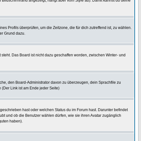
 Bildschirmrand angezeigt, hängt aber vom Style ab). Damit kannst du deine
nes Profils überprüfen, um die Zeitzone, die für dich zutreffend ist, zu wählen.
uter Grund dazu.
 steht. Das Board ist nicht dazu geschaffen worden, zwischen Winter- und
rsuche, den Board-Administrator davon zu überzeugen, dein Sprachfile zu
e (Der Link ist am Ende jeder Seite)
 geschrieben hast oder welchen Status du im Forum hast. Darunter befindet
aubt und ob die Benutzer wählen dürfen, wie sie ihren Avatar zugänglich
guten haben).