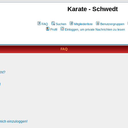
Karate - Schwedt
FAQ
Suchen
Mitgliederliste
Benutzergruppen
Profil
Einloggen, um private Nachrichten zu lesen
FAQ
cht?
!
 mich einzuloggen!