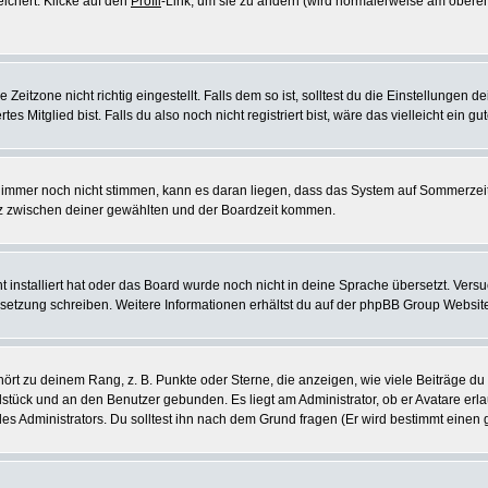
eichert. Klicke auf den
Profil
-Link, um sie zu ändern (wird normalerweise am oberen
itzone nicht richtig eingestellt. Falls dem so ist, solltest du die Einstellungen dei
es Mitglied bist. Falls du also noch nicht registriert bist, wäre das vielleicht ein g
en immer noch nicht stimmen, kann es daran liegen, dass das System auf Sommerzeit
z zwischen deiner gewählten und der Boardzeit kommen.
ht installiert hat oder das Board wurde noch nicht in deine Sprache übersetzt. Ve
Übersetzung schreiben. Weitere Informationen erhältst du auf der phpBB Group Websit
rt zu deinem Rang, z. B. Punkte oder Sterne, die anzeigen, wie viele Beiträge du
elstück und an den Benutzer gebunden. Es liegt am Administrator, ob er Avatare erl
s Administrators. Du solltest ihn nach dem Grund fragen (Er wird bestimmt einen 