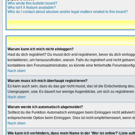
Who wrote this bulletin board?
Why isn't X feature available?
Who do I contact about abusive and/or legal matters related to this board?
Warum kann ich mich nicht einloggen?
Hast du dich registriert? Du musst dich erst registrieren, bevor du dich ein
kontaktieren, um herauszufinden, warum. Falls du registriert und nicht gebann
kontaktiere den Forumsadministrator, es könnte eine fehlerhafte Forumskonfig
Nach oben
Warum muss ich mich überhaupt registrieren?
Es kann auch sein, dass du das gar nicht musst, das ist die Entscheidung des Ad
Usergruppen, usw. Es dauert nur wenige Augenblicke, um sich zu registrieren. D
Nach oben
Warum werde ich automatisch abgemeldet?
Solltest du die Funktion
Automatisch einloggen
beim Einloggen nicht aktiviert
entsprechende Option beim Einloggen. Dies ist nicht empfehlenswert, wenn du a
Nach oben
Wie kann ich verhindern, dass mein Name in der 'Wer ist online?'-Liste auf