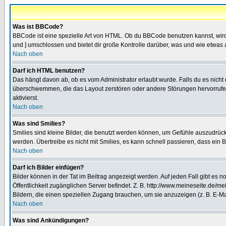
Was ist BBCode?
BBCode ist eine spezielle Art von HTML. Ob du BBCode benutzen kannst, wird 
und ] umschlossen und bietet dir große Kontrolle darüber, was und wie etwas 
Nach oben
Darf ich HTML benutzen?
Das hängt davon ab, ob es vom Administrator erlaubt wurde. Falls du es nicht 
überschwemmen, die das Layout zerstören oder andere Störungen hervorrufen 
aktivierst.
Nach oben
Was sind Smilies?
Smilies sind kleine Bilder, die benutzt werden können, um Gefühle auszudrücke
werden. Übertreibe es nicht mit Smilies, es kann schnell passieren, dass ein 
Nach oben
Darf ich Bilder einfügen?
Bilder können in der Tat im Beitrag angezeigt werden. Auf jeden Fall gibt es 
Öffentlichkeit zugänglichen Server befindet. Z. B. http://www.meineseite.de/me
Bildern, die einen speziellen Zugang brauchen, um sie anzuzeigen (z. B. E-
Nach oben
Was sind Ankündigungen?