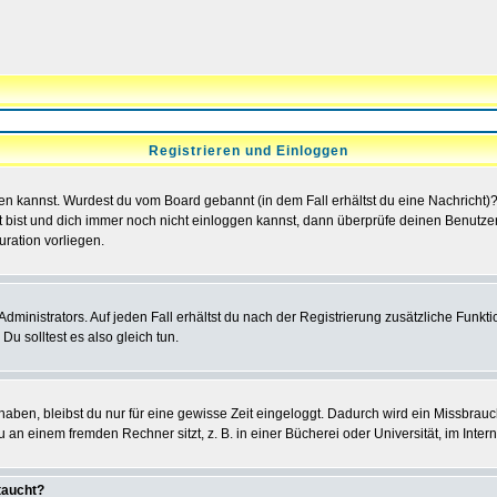
Registrieren und Einloggen
loggen kannst. Wurdest du vom Board gebannt (in dem Fall erhältst du eine Nachrich
t bist und dich immer noch nicht einloggen kannst, dann überprüfe deinen Benutzer
uration vorliegen.
ministrators. Auf jeden Fall erhältst du nach der Registrierung zusätzliche Funktion
u solltest es also gleich tun.
 haben, bleibst du nur für eine gewisse Zeit eingeloggt. Dadurch wird ein Missbrau
n einem fremden Rechner sitzt, z. B. in einer Bücherei oder Universität, im Intern
taucht?