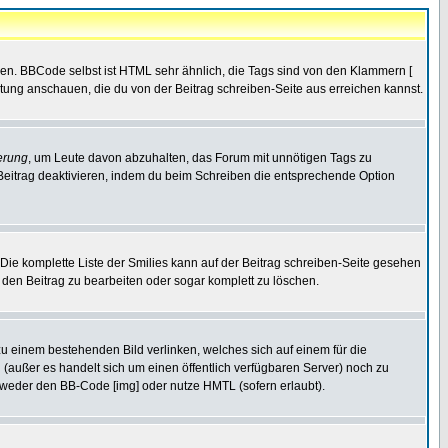
ren. BBCode selbst ist HTML sehr ähnlich, die Tags sind von den Klammern [
itung anschauen, die du von der Beitrag schreiben-Seite aus erreichen kannst.
erung
, um Leute davon abzuhalten, das Forum mit unnötigen Tags zu
Beitrag deaktivieren, indem du beim Schreiben die entsprechende Option
. Die komplette Liste der Smilies kann auf der Beitrag schreiben-Seite gesehen
, den Beitrag zu bearbeiten oder sogar komplett zu löschen.
zu einem bestehenden Bild verlinken, welches sich auf einem für die
en (außer es handelt sich um einen öffentlich verfügbaren Server) noch zu
tweder den BB-Code [img] oder nutze HMTL (sofern erlaubt).