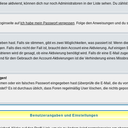
iese aktivierst, können dich nur noch Administratoren in der Liste sehen. Du zählst
oginseite auf
Ich habe mein Passwort vergessen
. Folge den Anweisungen und du so
en hast. Falls sie stimmen, gibt es zwei Möglichkeiten, was passiert ist: Wenn 
 Falls dies nicht der Fall ist, braucht dein Account eine Aktivierung. Auf einigen
rieren wird dir gesagt, ob eine Aktivierung benötigt wird. Falls dir eine E-Mail zu
rund für den Gebrauch der Account-Aktivierungen ist die Verhinderung eines Missb
ggen!
men oder ein falsches Passwort eingegeben hast (überprüfe die E-Mail, die du vo
gepostet? Es ist durchaus üblich, dass Foren regelmäßig User löschen, die nichts ge
Benutzerangaben und Einstellungen