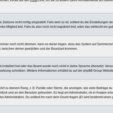
eichert. Klicke auf den
Profil
-Link, um sie zu ändern (wird normalerweise am oberen
itzone nicht richtig eingestellt. Falls dem so ist, solltest du die Einstellungen dei
es Mitglied bist. Falls du also noch nicht registriert bist, wäre das vielleicht ein g
en immer noch nicht stimmen, kann es daran liegen, dass das System auf Sommerzeit
z zwischen deiner gewählten und der Boardzeit kommen.
ht installiert hat oder das Board wurde noch nicht in deine Sprache übersetzt. Ve
Übersetzung schreiben. Weitere Informationen erhältst du auf der phpBB Group Websit
rt zu deinem Rang, z. B. Punkte oder Sterne, die anzeigen, wie viele Beiträge du
elstück und an den Benutzer gebunden. Es liegt am Administrator, ob er Avatare erl
s Administrators. Du solltest ihn nach dem Grund fragen (Er wird bestimmt einen 