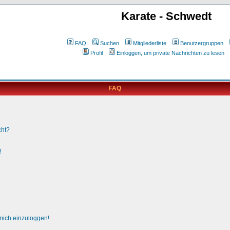
Karate - Schwedt
FAQ
Suchen
Mitgliederliste
Benutzergruppen
Profil
Einloggen, um private Nachrichten zu lesen
FAQ
cht?
!
 mich einzuloggen!