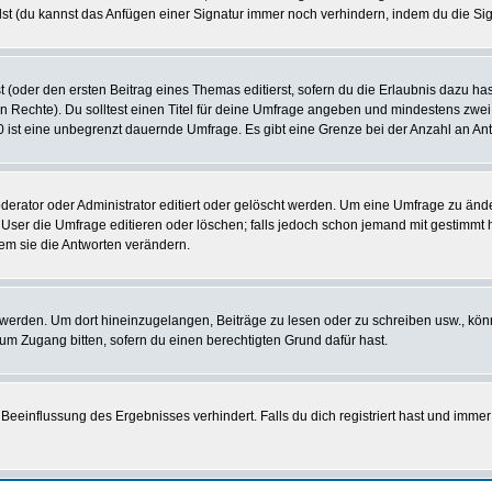
st (du kannst das Anfügen einer Signatur immer noch verhindern, indem du die Sig
 (oder den ersten Beitrag eines Themas editierst, sofern du die Erlaubnis dazu hast
chen Rechte). Du solltest einen Titel für deine Umfrage angeben und mindestens zw
 0 ist eine unbegrenzt dauernde Umfrage. Es gibt eine Grenze bei der Anzahl an Antw
ator oder Administrator editiert oder gelöscht werden. Um eine Umfrage zu änder
r die Umfrage editieren oder löschen; falls jedoch schon jemand mit gestimmt ha
em sie die Antworten verändern.
rden. Um dort hineinzugelangen, Beiträge zu lesen oder zu schreiben usw., könn
 um Zugang bitten, sofern du einen berechtigten Grund dafür hast.
einflussung des Ergebnisses verhindert. Falls du dich registriert hast und immer 