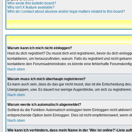
Who wrote this bulletin board?
Why isn't X feature available?
Who do I contact about abusive and/or legal matters related to this board?
Warum kann ich mich nicht einloggen?
Hast du dich registriert? Du musst dich erst registrieren, bevor du dich ein
kontaktieren, um herauszufinden, warum. Falls du registriert und nicht gebann
kontaktiere den Forumsadministrator, es könnte eine fehlerhafte Forumskonfig
Nach oben
Warum muss ich mich überhaupt registrieren?
Es kann auch sein, dass du das gar nicht musst, das ist die Entscheidung des Ad
Usergruppen, usw. Es dauert nur wenige Augenblicke, um sich zu registrieren. D
Nach oben
Warum werde ich automatisch abgemeldet?
Solltest du die Funktion
Automatisch einloggen
beim Einloggen nicht aktiviert
entsprechende Option beim Einloggen. Dies ist nicht empfehlenswert, wenn du a
Nach oben
Wie kann ich verhindern, dass mein Name in der 'Wer ist online?'-Liste auf