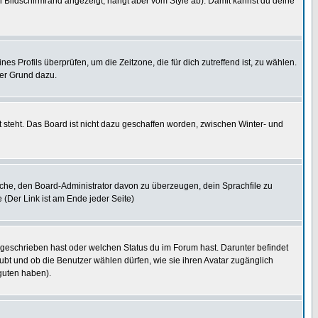
 Bildschirmrand angezeigt, hängt aber vom Style ab). Damit kannst du deine
nes Profils überprüfen, um die Zeitzone, die für dich zutreffend ist, zu wählen.
uter Grund dazu.
 steht. Das Board ist nicht dazu geschaffen worden, zwischen Winter- und
rsuche, den Board-Administrator davon zu überzeugen, dein Sprachfile zu
e (Der Link ist am Ende jeder Seite)
 geschrieben hast oder welchen Status du im Forum hast. Darunter befindet
aubt und ob die Benutzer wählen dürfen, wie sie ihren Avatar zugänglich
guten haben).