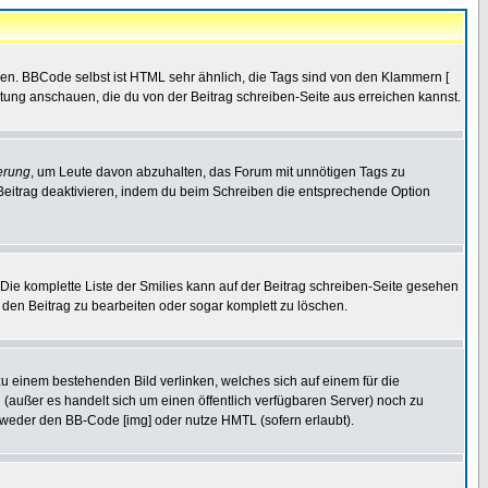
ren. BBCode selbst ist HTML sehr ähnlich, die Tags sind von den Klammern [
itung anschauen, die du von der Beitrag schreiben-Seite aus erreichen kannst.
erung
, um Leute davon abzuhalten, das Forum mit unnötigen Tags zu
Beitrag deaktivieren, indem du beim Schreiben die entsprechende Option
. Die komplette Liste der Smilies kann auf der Beitrag schreiben-Seite gesehen
, den Beitrag zu bearbeiten oder sogar komplett zu löschen.
zu einem bestehenden Bild verlinken, welches sich auf einem für die
en (außer es handelt sich um einen öffentlich verfügbaren Server) noch zu
tweder den BB-Code [img] oder nutze HMTL (sofern erlaubt).