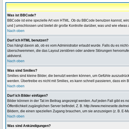
Was ist BBCode?
BBCode ist eine spezielle Art von HTML. Ob du BBCode benutzen kannst, wird 
und ] umschlossen und bietet dir große Kontrolle darüber, was und wie etwas 
Nach oben
Darf ich HTML benutzen?
Das hängt davon ab, ob es vom Administrator erlaubt wurde. Falls du es nicht 
überschwemmen, die das Layout zerstören oder andere Störungen hervorrufen 
aktivierst.
Nach oben
Was sind Smilies?
Smilies sind kleine Bilder, die benutzt werden können, um Gefühle auszudrücke
werden. Übertreibe es nicht mit Smilies, es kann schnell passieren, dass ein 
Nach oben
Darf ich Bilder einfügen?
Bilder können in der Tat im Beitrag angezeigt werden. Auf jeden Fall gibt es 
Öffentlichkeit zugänglichen Server befindet. Z. B. http://www.meineseite.de/me
Bildern, die einen speziellen Zugang brauchen, um sie anzuzeigen (z. B. E-
Nach oben
Was sind Ankündigungen?