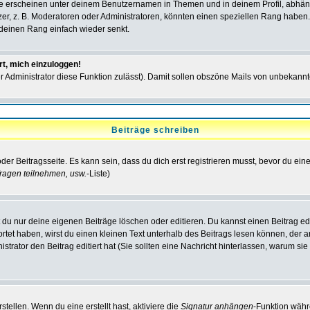
e erscheinen unter deinem Benutzernamen in Themen und in deinem Profil, abhän
r, z. B. Moderatoren oder Administratoren, könnten einen speziellen Rang haben. 
r deinen Rang einfach wieder senkt.
rt, mich einzuloggen!
der Administrator diese Funktion zulässt). Damit sollen obszöne Mails von unbeka
Beiträge schreiben
der Beitragsseite. Es kann sein, dass du dich erst registrieren musst, bevor du e
ragen teilnehmen, usw.
-Liste)
du nur deine eigenen Beiträge löschen oder editieren. Du kannst einen Beitrag edi
ortet haben, wirst du einen kleinen Text unterhalb des Beitrags lesen können, der 
nistrator den Beitrag editiert hat (Sie sollten eine Nachricht hinterlassen, warum s
tellen. Wenn du eine erstellt hast, aktiviere die
Signatur anhängen
-Funktion währ