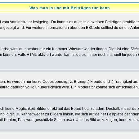
Was man in und mit Beiträgen tun kann
vom Administrator festgelegt. Du kannst es auch in einzelnen Beiträgen deaktivie
angezeigt wird. Für weitere Informationen über den BBCode solltest du dir die Anle
darfst, wirst du nachher nur ein Klammer-Wirrwarr wieder finden. Dies ist eine
Sich
können. Falls HTML aktiviert wurde, kannst du es immer noch manuell für jeden 
n. Es werden nur kurze Codes benötigt, z. B. zeigt :) Freude und :( Traurigkeit an
Beitrag dadurch völlig unübersichtlich wird. Ein Moderator könnte sich entschließen
noch keine Möglichkeit, Bilder direkt auf das Board hochzuladen. Deshalb musst du 
inbild.gif. Du kannst weder zu Bildern linken, die sich auf deiner Festplatte befind
Mail-Konten, Passwort-geschützte Seiten usw). Um das Bild anzuzeigen, benutze en