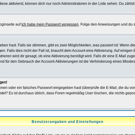
iese aktivierst, können dich nur noch Administratoren in der Liste sehen. Du zählst
oginseite auf
Ich habe mein Passwort vergessen
. Folge den Anweisungen und du so
en hast. Falls sie stimmen, gibt es zwei Möglichkeiten, was passiert ist: Wenn 
 Falls dies nicht der Fall ist, braucht dein Account eine Aktivierung. Auf einigen
rieren wird dir gesagt, ob eine Aktivierung benötigt wird. Falls dir eine E-Mail zu
rund für den Gebrauch der Account-Aktivierungen ist die Verhinderung eines Missb
ggen!
men oder ein falsches Passwort eingegeben hast (überprüfe die E-Mail, die du vo
gepostet? Es ist durchaus üblich, dass Foren regelmäßig User löschen, die nichts ge
Benutzerangaben und Einstellungen