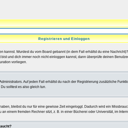
Registrieren und Einloggen
loggen kannst. Wurdest du vom Board gebannt (in dem Fall erhältst du eine Nachrich
t bist und dich immer noch nicht einloggen kannst, dann überprüfe deinen Benutzer
uration vorliegen.
ministrators. Auf jeden Fall erhältst du nach der Registrierung zusätzliche Funktion
u solltest es also gleich tun.
 haben, bleibst du nur für eine gewisse Zeit eingeloggt. Dadurch wird ein Missbrau
n einem fremden Rechner sitzt, z. B. in einer Bücherei oder Universität, im Intern
taucht?