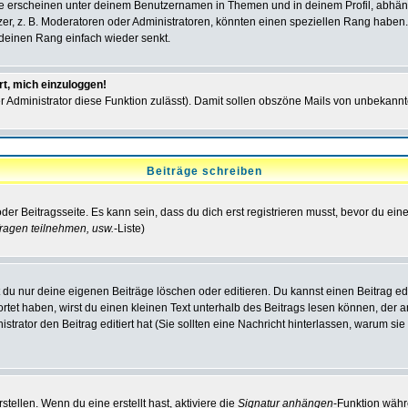
e erscheinen unter deinem Benutzernamen in Themen und in deinem Profil, abhän
r, z. B. Moderatoren oder Administratoren, könnten einen speziellen Rang haben. 
r deinen Rang einfach wieder senkt.
rt, mich einzuloggen!
der Administrator diese Funktion zulässt). Damit sollen obszöne Mails von unbeka
Beiträge schreiben
der Beitragsseite. Es kann sein, dass du dich erst registrieren musst, bevor du e
ragen teilnehmen, usw.
-Liste)
du nur deine eigenen Beiträge löschen oder editieren. Du kannst einen Beitrag edi
ortet haben, wirst du einen kleinen Text unterhalb des Beitrags lesen können, der 
nistrator den Beitrag editiert hat (Sie sollten eine Nachricht hinterlassen, warum s
tellen. Wenn du eine erstellt hast, aktiviere die
Signatur anhängen
-Funktion währ