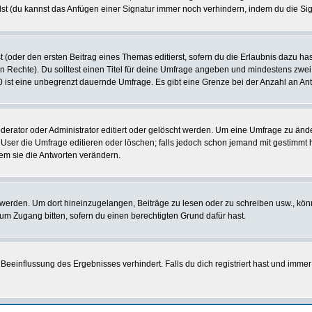
st (du kannst das Anfügen einer Signatur immer noch verhindern, indem du die Sig
 (oder den ersten Beitrag eines Themas editierst, sofern du die Erlaubnis dazu hast
chen Rechte). Du solltest einen Titel für deine Umfrage angeben und mindestens zw
 0 ist eine unbegrenzt dauernde Umfrage. Es gibt eine Grenze bei der Anzahl an Antw
ator oder Administrator editiert oder gelöscht werden. Um eine Umfrage zu änder
r die Umfrage editieren oder löschen; falls jedoch schon jemand mit gestimmt ha
em sie die Antworten verändern.
rden. Um dort hineinzugelangen, Beiträge zu lesen oder zu schreiben usw., könn
 um Zugang bitten, sofern du einen berechtigten Grund dafür hast.
einflussung des Ergebnisses verhindert. Falls du dich registriert hast und immer 