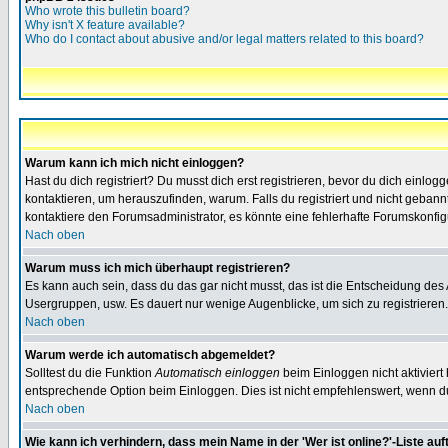
Who wrote this bulletin board?
Why isn't X feature available?
Who do I contact about abusive and/or legal matters related to this board?
Warum kann ich mich nicht einloggen?
Hast du dich registriert? Du musst dich erst registrieren, bevor du dich ein
kontaktieren, um herauszufinden, warum. Falls du registriert und nicht gebann
kontaktiere den Forumsadministrator, es könnte eine fehlerhafte Forumskonfig
Nach oben
Warum muss ich mich überhaupt registrieren?
Es kann auch sein, dass du das gar nicht musst, das ist die Entscheidung des Ad
Usergruppen, usw. Es dauert nur wenige Augenblicke, um sich zu registrieren. D
Nach oben
Warum werde ich automatisch abgemeldet?
Solltest du die Funktion
Automatisch einloggen
beim Einloggen nicht aktiviert
entsprechende Option beim Einloggen. Dies ist nicht empfehlenswert, wenn du a
Nach oben
Wie kann ich verhindern, dass mein Name in der 'Wer ist online?'-Liste auf