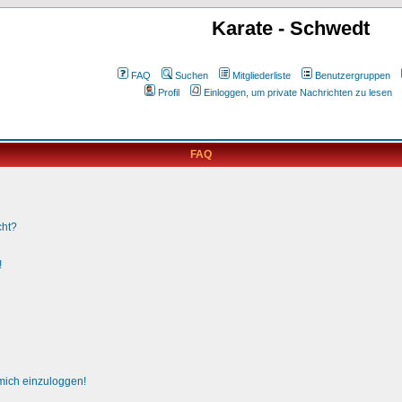
Karate - Schwedt
FAQ
Suchen
Mitgliederliste
Benutzergruppen
Profil
Einloggen, um private Nachrichten zu lesen
FAQ
cht?
!
 mich einzuloggen!