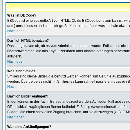
Was ist BBCode?
BBCode ist eine spezielle Art von HTML. Ob du BBCode benutzen kannst, wird 
und ] umschlossen und bietet dir große Kontrolle darüber, was und wie etwas 
Nach oben
Darf ich HTML benutzen?
Das hängt davon ab, ob es vom Administrator erlaubt wurde. Falls du es nicht 
überschwemmen, die das Layout zerstören oder andere Störungen hervorrufen 
aktivierst.
Nach oben
Was sind Smilies?
Smilies sind kleine Bilder, die benutzt werden können, um Gefühle auszudrücke
werden. Übertreibe es nicht mit Smilies, es kann schnell passieren, dass ein 
Nach oben
Darf ich Bilder einfügen?
Bilder können in der Tat im Beitrag angezeigt werden. Auf jeden Fall gibt es 
Öffentlichkeit zugänglichen Server befindet. Z. B. http://www.meineseite.de/me
Bildern, die einen speziellen Zugang brauchen, um sie anzuzeigen (z. B. E-
Nach oben
Was sind Ankündigungen?