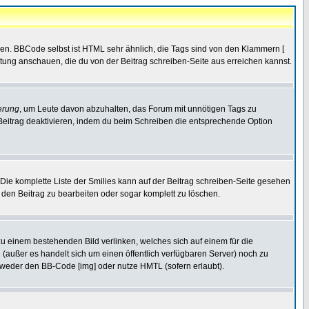
ren. BBCode selbst ist HTML sehr ähnlich, die Tags sind von den Klammern [
itung anschauen, die du von der Beitrag schreiben-Seite aus erreichen kannst.
erung
, um Leute davon abzuhalten, das Forum mit unnötigen Tags zu
Beitrag deaktivieren, indem du beim Schreiben die entsprechende Option
. Die komplette Liste der Smilies kann auf der Beitrag schreiben-Seite gesehen
, den Beitrag zu bearbeiten oder sogar komplett zu löschen.
zu einem bestehenden Bild verlinken, welches sich auf einem für die
en (außer es handelt sich um einen öffentlich verfügbaren Server) noch zu
tweder den BB-Code [img] oder nutze HMTL (sofern erlaubt).