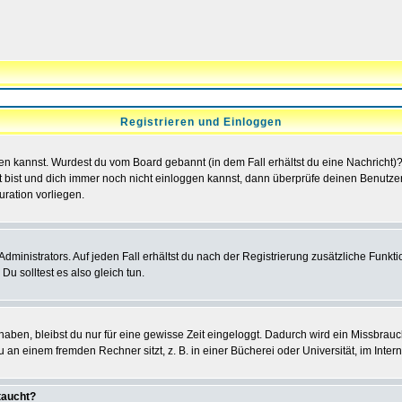
Registrieren und Einloggen
loggen kannst. Wurdest du vom Board gebannt (in dem Fall erhältst du eine Nachrich
t bist und dich immer noch nicht einloggen kannst, dann überprüfe deinen Benutzer
uration vorliegen.
ministrators. Auf jeden Fall erhältst du nach der Registrierung zusätzliche Funktion
u solltest es also gleich tun.
 haben, bleibst du nur für eine gewisse Zeit eingeloggt. Dadurch wird ein Missbrau
n einem fremden Rechner sitzt, z. B. in einer Bücherei oder Universität, im Intern
taucht?