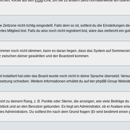
eichert. Klicke auf den
Profil
-Link, um sie zu ändern (wird normalerweise am oberen
itzone nicht richtig eingestellt. Falls dem so ist, solltest du die Einstellungen dei
es Mitglied bist. Falls du also noch nicht registriert bist, wäre das vielleicht ein g
en immer noch nicht stimmen, kann es daran liegen, dass das System auf Sommerzeit
z zwischen deiner gewählten und der Boardzeit kommen.
ht installiert hat oder das Board wurde noch nicht in deine Sprache übersetzt. Ve
Übersetzung schreiben. Weitere Informationen erhältst du auf der phpBB Group Websit
rt zu deinem Rang, z. B. Punkte oder Sterne, die anzeigen, wie viele Beiträge du
elstück und an den Benutzer gebunden. Es liegt am Administrator, ob er Avatare erl
s Administrators. Du solltest ihn nach dem Grund fragen (Er wird bestimmt einen 