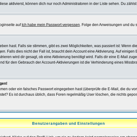
iese aktivierst, können dich nur noch Administratoren in der Liste sehen. Du zählst
oginseite auf
Ich habe mein Passwort vergessen
. Folge den Anweisungen und du so
en hast. Falls sie stimmen, gibt es zwei Möglichkeiten, was passiert ist: Wenn 
 Falls dies nicht der Fall ist, braucht dein Account eine Aktivierung. Auf einigen
rieren wird dir gesagt, ob eine Aktivierung benötigt wird. Falls dir eine E-Mail zu
rund für den Gebrauch der Account-Aktivierungen ist die Verhinderung eines Missb
ggen!
men oder ein falsches Passwort eingegeben hast (überprüfe die E-Mail, die du vo
gepostet? Es ist durchaus üblich, dass Foren regelmäßig User löschen, die nichts ge
Benutzerangaben und Einstellungen