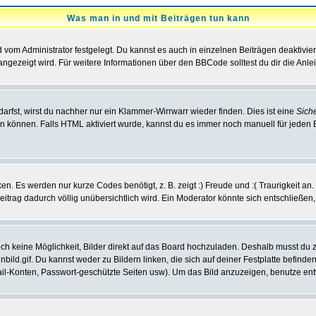
Was man in und mit Beiträgen tun kann
vom Administrator festgelegt. Du kannst es auch in einzelnen Beiträgen deaktivie
angezeigt wird. Für weitere Informationen über den BBCode solltest du dir die Anle
darfst, wirst du nachher nur ein Klammer-Wirrwarr wieder finden. Dies ist eine
Sich
können. Falls HTML aktiviert wurde, kannst du es immer noch manuell für jeden 
n. Es werden nur kurze Codes benötigt, z. B. zeigt :) Freude und :( Traurigkeit an
Beitrag dadurch völlig unübersichtlich wird. Ein Moderator könnte sich entschließen
noch keine Möglichkeit, Bilder direkt auf das Board hochzuladen. Deshalb musst du 
inbild.gif. Du kannst weder zu Bildern linken, die sich auf deiner Festplatte befind
Mail-Konten, Passwort-geschützte Seiten usw). Um das Bild anzuzeigen, benutze en