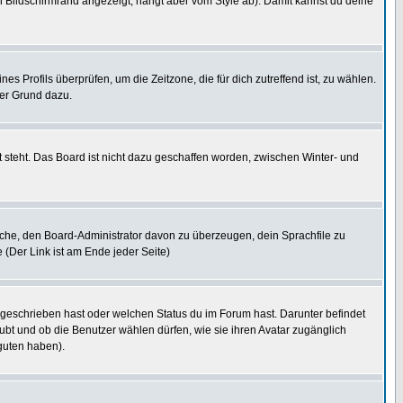
 Bildschirmrand angezeigt, hängt aber vom Style ab). Damit kannst du deine
nes Profils überprüfen, um die Zeitzone, die für dich zutreffend ist, zu wählen.
uter Grund dazu.
 steht. Das Board ist nicht dazu geschaffen worden, zwischen Winter- und
rsuche, den Board-Administrator davon zu überzeugen, dein Sprachfile zu
e (Der Link ist am Ende jeder Seite)
 geschrieben hast oder welchen Status du im Forum hast. Darunter befindet
aubt und ob die Benutzer wählen dürfen, wie sie ihren Avatar zugänglich
guten haben).