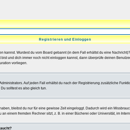
Registrieren und Einloggen
loggen kannst. Wurdest du vom Board gebannt (in dem Fall erhältst du eine Nachrich
t bist und dich immer noch nicht einloggen kannst, dann überprüfe deinen Benutzer
uration vorliegen.
ministrators. Auf jeden Fall erhältst du nach der Registrierung zusätzliche Funktion
u solltest es also gleich tun.
 haben, bleibst du nur für eine gewisse Zeit eingeloggt. Dadurch wird ein Missbrau
n einem fremden Rechner sitzt, z. B. in einer Bücherei oder Universität, im Intern
taucht?