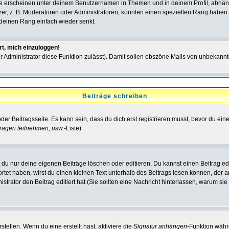
e erscheinen unter deinem Benutzernamen in Themen und in deinem Profil, abhän
r, z. B. Moderatoren oder Administratoren, könnten einen speziellen Rang haben. 
r deinen Rang einfach wieder senkt.
rt, mich einzuloggen!
der Administrator diese Funktion zulässt). Damit sollen obszöne Mails von unbeka
Beiträge schreiben
der Beitragsseite. Es kann sein, dass du dich erst registrieren musst, bevor du e
ragen teilnehmen, usw.
-Liste)
du nur deine eigenen Beiträge löschen oder editieren. Du kannst einen Beitrag edi
ortet haben, wirst du einen kleinen Text unterhalb des Beitrags lesen können, der 
nistrator den Beitrag editiert hat (Sie sollten eine Nachricht hinterlassen, warum s
tellen. Wenn du eine erstellt hast, aktiviere die
Signatur anhängen
-Funktion währ