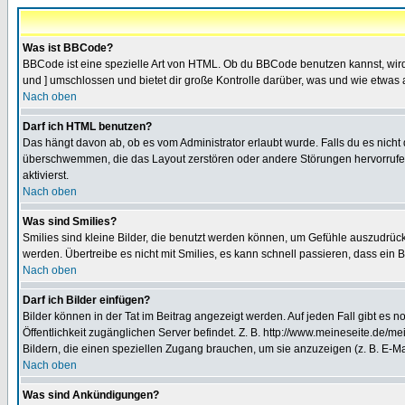
Was ist BBCode?
BBCode ist eine spezielle Art von HTML. Ob du BBCode benutzen kannst, wird 
und ] umschlossen und bietet dir große Kontrolle darüber, was und wie etwas 
Nach oben
Darf ich HTML benutzen?
Das hängt davon ab, ob es vom Administrator erlaubt wurde. Falls du es nicht 
überschwemmen, die das Layout zerstören oder andere Störungen hervorrufen 
aktivierst.
Nach oben
Was sind Smilies?
Smilies sind kleine Bilder, die benutzt werden können, um Gefühle auszudrücke
werden. Übertreibe es nicht mit Smilies, es kann schnell passieren, dass ein 
Nach oben
Darf ich Bilder einfügen?
Bilder können in der Tat im Beitrag angezeigt werden. Auf jeden Fall gibt es 
Öffentlichkeit zugänglichen Server befindet. Z. B. http://www.meineseite.de/me
Bildern, die einen speziellen Zugang brauchen, um sie anzuzeigen (z. B. E-
Nach oben
Was sind Ankündigungen?