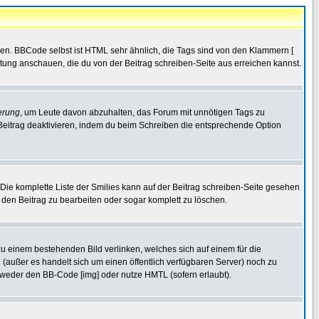
ren. BBCode selbst ist HTML sehr ähnlich, die Tags sind von den Klammern [
itung anschauen, die du von der Beitrag schreiben-Seite aus erreichen kannst.
erung
, um Leute davon abzuhalten, das Forum mit unnötigen Tags zu
Beitrag deaktivieren, indem du beim Schreiben die entsprechende Option
. Die komplette Liste der Smilies kann auf der Beitrag schreiben-Seite gesehen
, den Beitrag zu bearbeiten oder sogar komplett zu löschen.
zu einem bestehenden Bild verlinken, welches sich auf einem für die
en (außer es handelt sich um einen öffentlich verfügbaren Server) noch zu
tweder den BB-Code [img] oder nutze HMTL (sofern erlaubt).