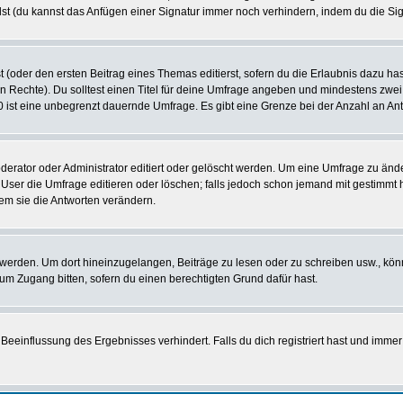
st (du kannst das Anfügen einer Signatur immer noch verhindern, indem du die Sig
 (oder den ersten Beitrag eines Themas editierst, sofern du die Erlaubnis dazu hast
chen Rechte). Du solltest einen Titel für deine Umfrage angeben und mindestens zw
 0 ist eine unbegrenzt dauernde Umfrage. Es gibt eine Grenze bei der Anzahl an Antw
ator oder Administrator editiert oder gelöscht werden. Um eine Umfrage zu änder
r die Umfrage editieren oder löschen; falls jedoch schon jemand mit gestimmt ha
em sie die Antworten verändern.
rden. Um dort hineinzugelangen, Beiträge zu lesen oder zu schreiben usw., könn
 um Zugang bitten, sofern du einen berechtigten Grund dafür hast.
einflussung des Ergebnisses verhindert. Falls du dich registriert hast und immer 