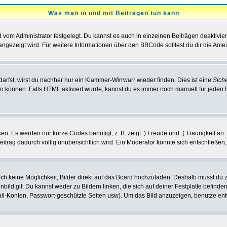
Was man in und mit Beiträgen tun kann
vom Administrator festgelegt. Du kannst es auch in einzelnen Beiträgen deaktivie
angezeigt wird. Für weitere Informationen über den BBCode solltest du dir die Anle
darfst, wirst du nachher nur ein Klammer-Wirrwarr wieder finden. Dies ist eine
Sich
können. Falls HTML aktiviert wurde, kannst du es immer noch manuell für jeden 
n. Es werden nur kurze Codes benötigt, z. B. zeigt :) Freude und :( Traurigkeit an
Beitrag dadurch völlig unübersichtlich wird. Ein Moderator könnte sich entschließen
noch keine Möglichkeit, Bilder direkt auf das Board hochzuladen. Deshalb musst du 
inbild.gif. Du kannst weder zu Bildern linken, die sich auf deiner Festplatte befind
Mail-Konten, Passwort-geschützte Seiten usw). Um das Bild anzuzeigen, benutze en