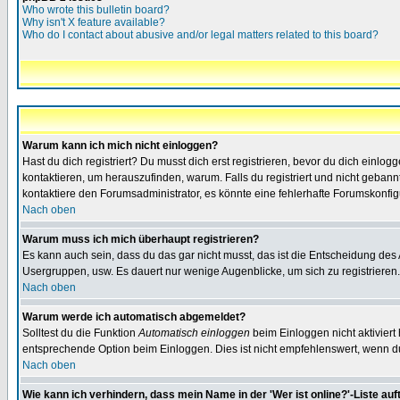
Who wrote this bulletin board?
Why isn't X feature available?
Who do I contact about abusive and/or legal matters related to this board?
Warum kann ich mich nicht einloggen?
Hast du dich registriert? Du musst dich erst registrieren, bevor du dich ein
kontaktieren, um herauszufinden, warum. Falls du registriert und nicht gebann
kontaktiere den Forumsadministrator, es könnte eine fehlerhafte Forumskonfig
Nach oben
Warum muss ich mich überhaupt registrieren?
Es kann auch sein, dass du das gar nicht musst, das ist die Entscheidung des Ad
Usergruppen, usw. Es dauert nur wenige Augenblicke, um sich zu registrieren. D
Nach oben
Warum werde ich automatisch abgemeldet?
Solltest du die Funktion
Automatisch einloggen
beim Einloggen nicht aktiviert
entsprechende Option beim Einloggen. Dies ist nicht empfehlenswert, wenn du a
Nach oben
Wie kann ich verhindern, dass mein Name in der 'Wer ist online?'-Liste auf