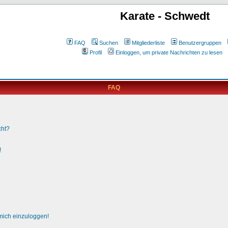
Karate - Schwedt
FAQ
Suchen
Mitgliederliste
Benutzergruppen
Profil
Einloggen, um private Nachrichten zu lesen
FAQ
cht?
!
 mich einzuloggen!