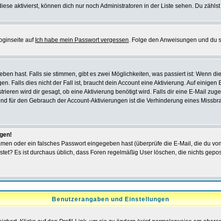
iese aktivierst, können dich nur noch Administratoren in der Liste sehen. Du zählst
oginseite auf
Ich habe mein Passwort vergessen
. Folge den Anweisungen und du so
en hast. Falls sie stimmen, gibt es zwei Möglichkeiten, was passiert ist: Wenn 
 Falls dies nicht der Fall ist, braucht dein Account eine Aktivierung. Auf einigen
rieren wird dir gesagt, ob eine Aktivierung benötigt wird. Falls dir eine E-Mail zu
rund für den Gebrauch der Account-Aktivierungen ist die Verhinderung eines Missb
ggen!
men oder ein falsches Passwort eingegeben hast (überprüfe die E-Mail, die du vo
gepostet? Es ist durchaus üblich, dass Foren regelmäßig User löschen, die nichts ge
Benutzerangaben und Einstellungen