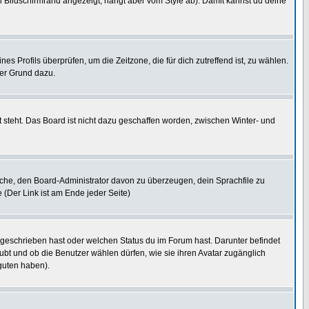
 Bildschirmrand angezeigt, hängt aber vom Style ab). Damit kannst du deine
nes Profils überprüfen, um die Zeitzone, die für dich zutreffend ist, zu wählen.
uter Grund dazu.
 steht. Das Board ist nicht dazu geschaffen worden, zwischen Winter- und
rsuche, den Board-Administrator davon zu überzeugen, dein Sprachfile zu
e (Der Link ist am Ende jeder Seite)
 geschrieben hast oder welchen Status du im Forum hast. Darunter befindet
aubt und ob die Benutzer wählen dürfen, wie sie ihren Avatar zugänglich
guten haben).