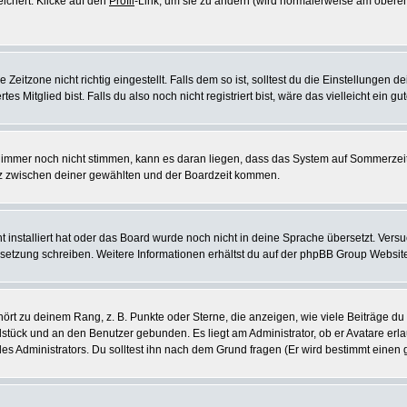
eichert. Klicke auf den
Profil
-Link, um sie zu ändern (wird normalerweise am oberen
itzone nicht richtig eingestellt. Falls dem so ist, solltest du die Einstellungen dei
es Mitglied bist. Falls du also noch nicht registriert bist, wäre das vielleicht ein g
en immer noch nicht stimmen, kann es daran liegen, dass das System auf Sommerzeit
z zwischen deiner gewählten und der Boardzeit kommen.
ht installiert hat oder das Board wurde noch nicht in deine Sprache übersetzt. Ve
Übersetzung schreiben. Weitere Informationen erhältst du auf der phpBB Group Websit
rt zu deinem Rang, z. B. Punkte oder Sterne, die anzeigen, wie viele Beiträge du
elstück und an den Benutzer gebunden. Es liegt am Administrator, ob er Avatare erl
s Administrators. Du solltest ihn nach dem Grund fragen (Er wird bestimmt einen 