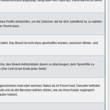
 Bildschirmrand angezeigt, hängt aber vom Style ab). Damit kannst du deine
nes Profils überprüfen, um die Zeitzone, die für dich zutreffend ist, zu wählen.
uter Grund dazu.
 steht. Das Board ist nicht dazu geschaffen worden, zwischen Winter- und
rsuche, den Board-Administrator davon zu überzeugen, dein Sprachfile zu
e (Der Link ist am Ende jeder Seite)
 geschrieben hast oder welchen Status du im Forum hast. Darunter befindet
aubt und ob die Benutzer wählen dürfen, wie sie ihren Avatar zugänglich
guten haben).