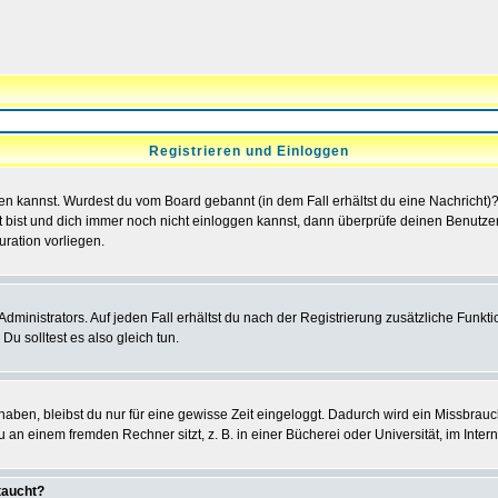
Registrieren und Einloggen
loggen kannst. Wurdest du vom Board gebannt (in dem Fall erhältst du eine Nachrich
t bist und dich immer noch nicht einloggen kannst, dann überprüfe deinen Benutzer
uration vorliegen.
ministrators. Auf jeden Fall erhältst du nach der Registrierung zusätzliche Funktion
u solltest es also gleich tun.
 haben, bleibst du nur für eine gewisse Zeit eingeloggt. Dadurch wird ein Missbrau
n einem fremden Rechner sitzt, z. B. in einer Bücherei oder Universität, im Intern
taucht?