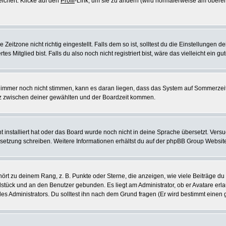
eichert. Klicke auf den
Profil
-Link, um sie zu ändern (wird normalerweise am oberen
itzone nicht richtig eingestellt. Falls dem so ist, solltest du die Einstellungen dei
es Mitglied bist. Falls du also noch nicht registriert bist, wäre das vielleicht ein g
en immer noch nicht stimmen, kann es daran liegen, dass das System auf Sommerzeit
z zwischen deiner gewählten und der Boardzeit kommen.
ht installiert hat oder das Board wurde noch nicht in deine Sprache übersetzt. Ve
Übersetzung schreiben. Weitere Informationen erhältst du auf der phpBB Group Websit
rt zu deinem Rang, z. B. Punkte oder Sterne, die anzeigen, wie viele Beiträge du
elstück und an den Benutzer gebunden. Es liegt am Administrator, ob er Avatare erl
s Administrators. Du solltest ihn nach dem Grund fragen (Er wird bestimmt einen 