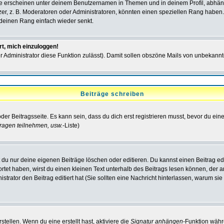
e erscheinen unter deinem Benutzernamen in Themen und in deinem Profil, abhän
r, z. B. Moderatoren oder Administratoren, könnten einen speziellen Rang haben. 
r deinen Rang einfach wieder senkt.
rt, mich einzuloggen!
der Administrator diese Funktion zulässt). Damit sollen obszöne Mails von unbeka
Beiträge schreiben
der Beitragsseite. Es kann sein, dass du dich erst registrieren musst, bevor du e
ragen teilnehmen, usw.
-Liste)
du nur deine eigenen Beiträge löschen oder editieren. Du kannst einen Beitrag edi
ortet haben, wirst du einen kleinen Text unterhalb des Beitrags lesen können, der 
nistrator den Beitrag editiert hat (Sie sollten eine Nachricht hinterlassen, warum s
tellen. Wenn du eine erstellt hast, aktiviere die
Signatur anhängen
-Funktion währ