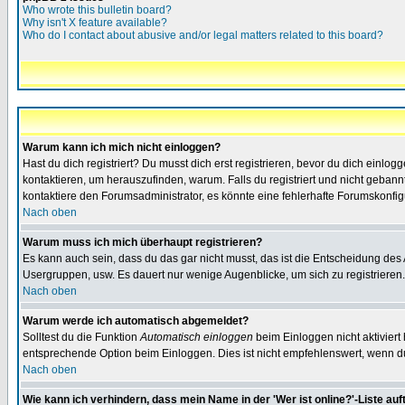
Who wrote this bulletin board?
Why isn't X feature available?
Who do I contact about abusive and/or legal matters related to this board?
Warum kann ich mich nicht einloggen?
Hast du dich registriert? Du musst dich erst registrieren, bevor du dich ein
kontaktieren, um herauszufinden, warum. Falls du registriert und nicht gebann
kontaktiere den Forumsadministrator, es könnte eine fehlerhafte Forumskonfig
Nach oben
Warum muss ich mich überhaupt registrieren?
Es kann auch sein, dass du das gar nicht musst, das ist die Entscheidung des Ad
Usergruppen, usw. Es dauert nur wenige Augenblicke, um sich zu registrieren. D
Nach oben
Warum werde ich automatisch abgemeldet?
Solltest du die Funktion
Automatisch einloggen
beim Einloggen nicht aktiviert
entsprechende Option beim Einloggen. Dies ist nicht empfehlenswert, wenn du a
Nach oben
Wie kann ich verhindern, dass mein Name in der 'Wer ist online?'-Liste auf