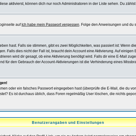
iese aktivierst, können dich nur noch Administratoren in der Liste sehen. Du zählst
oginseite auf
Ich habe mein Passwort vergessen
. Folge den Anweisungen und du so
en hast. Falls sie stimmen, gibt es zwei Möglichkeiten, was passiert ist: Wenn 
 Falls dies nicht der Fall ist, braucht dein Account eine Aktivierung. Auf einigen
rieren wird dir gesagt, ob eine Aktivierung benötigt wird. Falls dir eine E-Mail zu
rund für den Gebrauch der Account-Aktivierungen ist die Verhinderung eines Missb
ggen!
men oder ein falsches Passwort eingegeben hast (überprüfe die E-Mail, die du vo
gepostet? Es ist durchaus üblich, dass Foren regelmäßig User löschen, die nichts ge
Benutzerangaben und Einstellungen