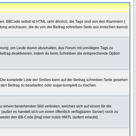
ren. BBCode selbst ist HTML sehr ähnlich, die Tags sind von den Klammern [
itung anschauen, die du von der Beitrag schreiben-Seite aus erreichen kannst.
erung
, um Leute davon abzuhalten, das Forum mit unnötigen Tags zu
Beitrag deaktivieren, indem du beim Schreiben die entsprechende Option
. Die komplette Liste der Smilies kann auf der Beitrag schreiben-Seite gesehen
, den Beitrag zu bearbeiten oder sogar komplett zu löschen.
zu einem bestehenden Bild verlinken, welches sich auf einem für die
en (außer es handelt sich um einen öffentlich verfügbaren Server) noch zu
tweder den BB-Code [img] oder nutze HMTL (sofern erlaubt).