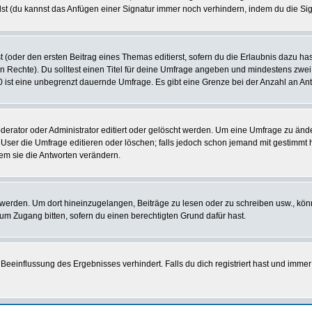
st (du kannst das Anfügen einer Signatur immer noch verhindern, indem du die Sig
 (oder den ersten Beitrag eines Themas editierst, sofern du die Erlaubnis dazu hast
chen Rechte). Du solltest einen Titel für deine Umfrage angeben und mindestens zw
 0 ist eine unbegrenzt dauernde Umfrage. Es gibt eine Grenze bei der Anzahl an Antw
ator oder Administrator editiert oder gelöscht werden. Um eine Umfrage zu änder
r die Umfrage editieren oder löschen; falls jedoch schon jemand mit gestimmt ha
em sie die Antworten verändern.
rden. Um dort hineinzugelangen, Beiträge zu lesen oder zu schreiben usw., könn
 um Zugang bitten, sofern du einen berechtigten Grund dafür hast.
einflussung des Ergebnisses verhindert. Falls du dich registriert hast und immer 