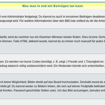
Was man in und mit Beiträgen tun kann
vom Administrator festgelegt. Du kannst es auch in einzelnen Beiträgen deaktivie
angezeigt wird. Für weitere Informationen über den BBCode solltest du dir die Anle
darfst, wirst du nachher nur ein Klammer-Wirrwarr wieder finden. Dies ist eine
Sich
können. Falls HTML aktiviert wurde, kannst du es immer noch manuell für jeden 
n. Es werden nur kurze Codes benötigt, z. B. zeigt :) Freude und :( Traurigkeit an
Beitrag dadurch völlig unübersichtlich wird. Ein Moderator könnte sich entschließen
noch keine Möglichkeit, Bilder direkt auf das Board hochzuladen. Deshalb musst du 
inbild.gif. Du kannst weder zu Bildern linken, die sich auf deiner Festplatte befind
Mail-Konten, Passwort-geschützte Seiten usw). Um das Bild anzuzeigen, benutze en