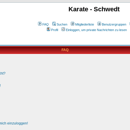
Karate - Schwedt
FAQ
Suchen
Mitgliederliste
Benutzergruppen
Profil
Einloggen, um private Nachrichten zu lesen
FAQ
cht?
!
 mich einzuloggen!