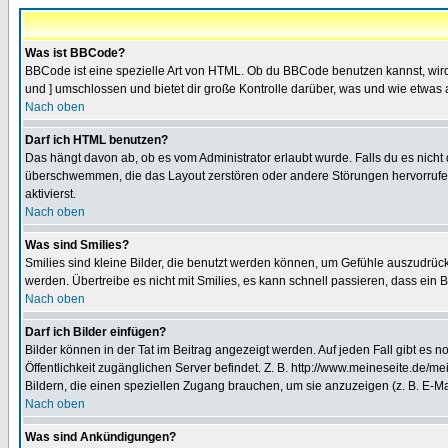
Was ist BBCode?
BBCode ist eine spezielle Art von HTML. Ob du BBCode benutzen kannst, wird 
und ] umschlossen und bietet dir große Kontrolle darüber, was und wie etwas 
Nach oben
Darf ich HTML benutzen?
Das hängt davon ab, ob es vom Administrator erlaubt wurde. Falls du es nicht 
überschwemmen, die das Layout zerstören oder andere Störungen hervorrufen 
aktivierst.
Nach oben
Was sind Smilies?
Smilies sind kleine Bilder, die benutzt werden können, um Gefühle auszudrücke
werden. Übertreibe es nicht mit Smilies, es kann schnell passieren, dass ein 
Nach oben
Darf ich Bilder einfügen?
Bilder können in der Tat im Beitrag angezeigt werden. Auf jeden Fall gibt es 
Öffentlichkeit zugänglichen Server befindet. Z. B. http://www.meineseite.de/me
Bildern, die einen speziellen Zugang brauchen, um sie anzuzeigen (z. B. E-
Nach oben
Was sind Ankündigungen?