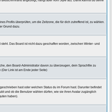
 Bildschirmrand angezeigt, hängt aber vom Style ab). Damit kannst du deine
nes Profils überprüfen, um die Zeitzone, die für dich zutreffend ist, zu wählen.
uter Grund dazu.
 steht. Das Board ist nicht dazu geschaffen worden, zwischen Winter- und
rsuche, den Board-Administrator davon zu überzeugen, dein Sprachfile zu
e (Der Link ist am Ende jeder Seite)
 geschrieben hast oder welchen Status du im Forum hast. Darunter befindet
aubt und ob die Benutzer wählen dürfen, wie sie ihren Avatar zugänglich
guten haben).