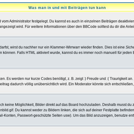
Was man in und mit Beiträgen tun kann
vom Administrator festgelegt. Du kannst es auch in einzelnen Beiträgen deaktivie
angezeigt wird. Für weitere Informationen über den BBCode solltest du dir die Anle
darfst, wirst du nachher nur ein Klammer-Wirrwarr wieder finden. Dies ist eine
Sich
können. Falls HTML aktiviert wurde, kannst du es immer noch manuell für jeden 
n. Es werden nur kurze Codes benötigt, z. B. zeigt :) Freude und :( Traurigkeit an
Beitrag dadurch völlig unübersichtlich wird. Ein Moderator könnte sich entschließen
noch keine Möglichkeit, Bilder direkt auf das Board hochzuladen. Deshalb musst du 
inbild.gif. Du kannst weder zu Bildern linken, die sich auf deiner Festplatte befind
Mail-Konten, Passwort-geschützte Seiten usw). Um das Bild anzuzeigen, benutze en