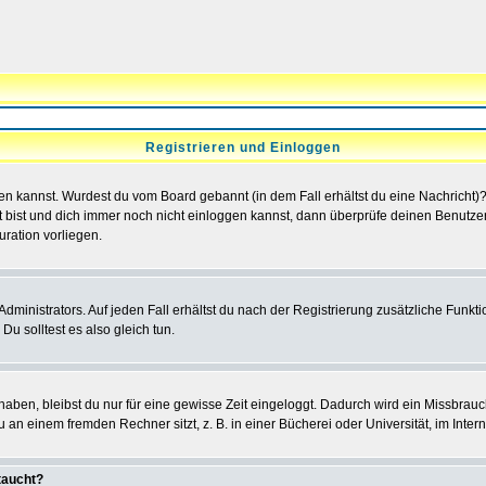
Registrieren und Einloggen
loggen kannst. Wurdest du vom Board gebannt (in dem Fall erhältst du eine Nachrich
t bist und dich immer noch nicht einloggen kannst, dann überprüfe deinen Benutzer
uration vorliegen.
ministrators. Auf jeden Fall erhältst du nach der Registrierung zusätzliche Funktion
u solltest es also gleich tun.
 haben, bleibst du nur für eine gewisse Zeit eingeloggt. Dadurch wird ein Missbrau
n einem fremden Rechner sitzt, z. B. in einer Bücherei oder Universität, im Intern
taucht?