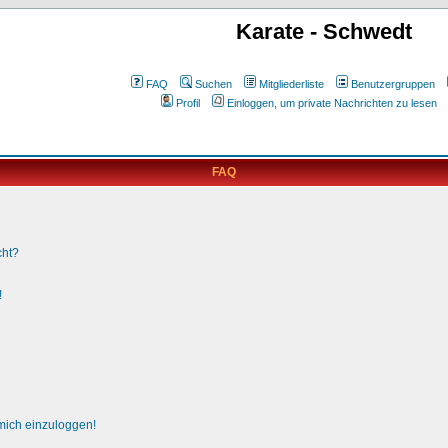
Karate - Schwedt
FAQ
Suchen
Mitgliederliste
Benutzergruppen
Profil
Einloggen, um private Nachrichten zu lesen
FAQ
cht?
!
 mich einzuloggen!