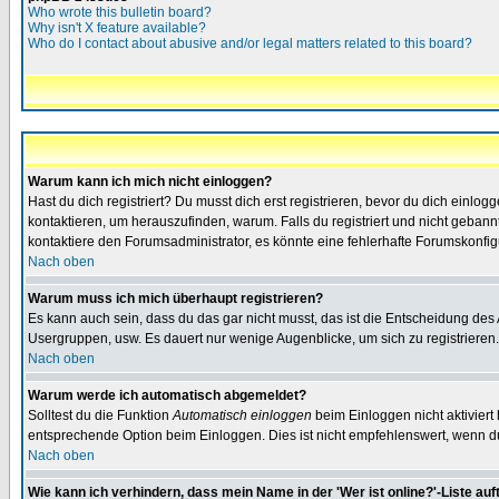
Who wrote this bulletin board?
Why isn't X feature available?
Who do I contact about abusive and/or legal matters related to this board?
Warum kann ich mich nicht einloggen?
Hast du dich registriert? Du musst dich erst registrieren, bevor du dich ein
kontaktieren, um herauszufinden, warum. Falls du registriert und nicht gebann
kontaktiere den Forumsadministrator, es könnte eine fehlerhafte Forumskonfig
Nach oben
Warum muss ich mich überhaupt registrieren?
Es kann auch sein, dass du das gar nicht musst, das ist die Entscheidung des Ad
Usergruppen, usw. Es dauert nur wenige Augenblicke, um sich zu registrieren. D
Nach oben
Warum werde ich automatisch abgemeldet?
Solltest du die Funktion
Automatisch einloggen
beim Einloggen nicht aktiviert
entsprechende Option beim Einloggen. Dies ist nicht empfehlenswert, wenn du a
Nach oben
Wie kann ich verhindern, dass mein Name in der 'Wer ist online?'-Liste auf