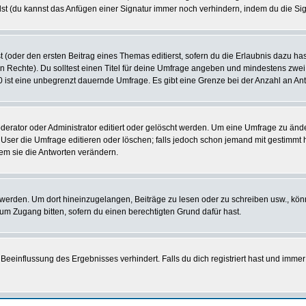
st (du kannst das Anfügen einer Signatur immer noch verhindern, indem du die Sig
 (oder den ersten Beitrag eines Themas editierst, sofern du die Erlaubnis dazu hast
chen Rechte). Du solltest einen Titel für deine Umfrage angeben und mindestens zw
 0 ist eine unbegrenzt dauernde Umfrage. Es gibt eine Grenze bei der Anzahl an Antw
ator oder Administrator editiert oder gelöscht werden. Um eine Umfrage zu änder
r die Umfrage editieren oder löschen; falls jedoch schon jemand mit gestimmt ha
em sie die Antworten verändern.
rden. Um dort hineinzugelangen, Beiträge zu lesen oder zu schreiben usw., könn
 um Zugang bitten, sofern du einen berechtigten Grund dafür hast.
einflussung des Ergebnisses verhindert. Falls du dich registriert hast und immer 