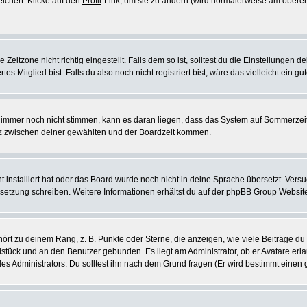
eichert. Klicke auf den
Profil
-Link, um sie zu ändern (wird normalerweise am oberen
itzone nicht richtig eingestellt. Falls dem so ist, solltest du die Einstellungen dei
es Mitglied bist. Falls du also noch nicht registriert bist, wäre das vielleicht ein g
en immer noch nicht stimmen, kann es daran liegen, dass das System auf Sommerzeit
z zwischen deiner gewählten und der Boardzeit kommen.
ht installiert hat oder das Board wurde noch nicht in deine Sprache übersetzt. Ve
Übersetzung schreiben. Weitere Informationen erhältst du auf der phpBB Group Websit
rt zu deinem Rang, z. B. Punkte oder Sterne, die anzeigen, wie viele Beiträge du
elstück und an den Benutzer gebunden. Es liegt am Administrator, ob er Avatare erl
s Administrators. Du solltest ihn nach dem Grund fragen (Er wird bestimmt einen 