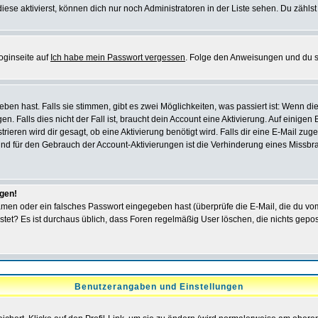
iese aktivierst, können dich nur noch Administratoren in der Liste sehen. Du zählst
oginseite auf
Ich habe mein Passwort vergessen
. Folge den Anweisungen und du so
en hast. Falls sie stimmen, gibt es zwei Möglichkeiten, was passiert ist: Wenn 
 Falls dies nicht der Fall ist, braucht dein Account eine Aktivierung. Auf einigen
rieren wird dir gesagt, ob eine Aktivierung benötigt wird. Falls dir eine E-Mail zu
rund für den Gebrauch der Account-Aktivierungen ist die Verhinderung eines Missb
ggen!
men oder ein falsches Passwort eingegeben hast (überprüfe die E-Mail, die du vo
gepostet? Es ist durchaus üblich, dass Foren regelmäßig User löschen, die nichts ge
Benutzerangaben und Einstellungen