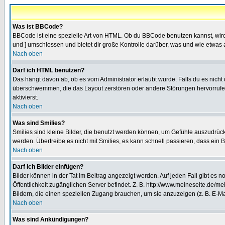
Was ist BBCode?
BBCode ist eine spezielle Art von HTML. Ob du BBCode benutzen kannst, wird 
und ] umschlossen und bietet dir große Kontrolle darüber, was und wie etwas 
Nach oben
Darf ich HTML benutzen?
Das hängt davon ab, ob es vom Administrator erlaubt wurde. Falls du es nicht 
überschwemmen, die das Layout zerstören oder andere Störungen hervorrufen 
aktivierst.
Nach oben
Was sind Smilies?
Smilies sind kleine Bilder, die benutzt werden können, um Gefühle auszudrücke
werden. Übertreibe es nicht mit Smilies, es kann schnell passieren, dass ein 
Nach oben
Darf ich Bilder einfügen?
Bilder können in der Tat im Beitrag angezeigt werden. Auf jeden Fall gibt es 
Öffentlichkeit zugänglichen Server befindet. Z. B. http://www.meineseite.de/me
Bildern, die einen speziellen Zugang brauchen, um sie anzuzeigen (z. B. E-
Nach oben
Was sind Ankündigungen?