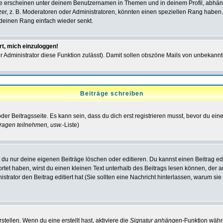
e erscheinen unter deinem Benutzernamen in Themen und in deinem Profil, abhän
r, z. B. Moderatoren oder Administratoren, könnten einen speziellen Rang haben. 
r deinen Rang einfach wieder senkt.
rt, mich einzuloggen!
der Administrator diese Funktion zulässt). Damit sollen obszöne Mails von unbeka
Beiträge schreiben
der Beitragsseite. Es kann sein, dass du dich erst registrieren musst, bevor du e
ragen teilnehmen, usw.
-Liste)
du nur deine eigenen Beiträge löschen oder editieren. Du kannst einen Beitrag edi
ortet haben, wirst du einen kleinen Text unterhalb des Beitrags lesen können, der 
nistrator den Beitrag editiert hat (Sie sollten eine Nachricht hinterlassen, warum s
tellen. Wenn du eine erstellt hast, aktiviere die
Signatur anhängen
-Funktion währ