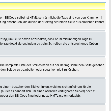
ren. BBCode selbst ist HTML sehr ähnlich, die Tags sind von den Klammern [
itung anschauen, die du von der Beitrag schreiben-Seite aus erreichen kannst.
erung
, um Leute davon abzuhalten, das Forum mit unnötigen Tags zu
Beitrag deaktivieren, indem du beim Schreiben die entsprechende Option
. Die komplette Liste der Smilies kann auf der Beitrag schreiben-Seite gesehen
, den Beitrag zu bearbeiten oder sogar komplett zu löschen.
zu einem bestehenden Bild verlinken, welches sich auf einem für die
en (außer es handelt sich um einen öffentlich verfügbaren Server) noch zu
tweder den BB-Code [img] oder nutze HMTL (sofern erlaubt).