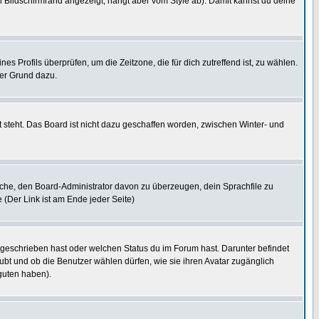
 Bildschirmrand angezeigt, hängt aber vom Style ab). Damit kannst du deine
nes Profils überprüfen, um die Zeitzone, die für dich zutreffend ist, zu wählen.
uter Grund dazu.
 steht. Das Board ist nicht dazu geschaffen worden, zwischen Winter- und
rsuche, den Board-Administrator davon zu überzeugen, dein Sprachfile zu
e (Der Link ist am Ende jeder Seite)
 geschrieben hast oder welchen Status du im Forum hast. Darunter befindet
aubt und ob die Benutzer wählen dürfen, wie sie ihren Avatar zugänglich
guten haben).