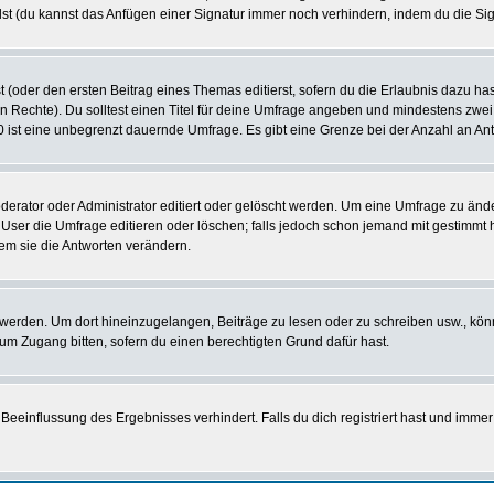
st (du kannst das Anfügen einer Signatur immer noch verhindern, indem du die Sig
 (oder den ersten Beitrag eines Themas editierst, sofern du die Erlaubnis dazu hast
chen Rechte). Du solltest einen Titel für deine Umfrage angeben und mindestens zw
 0 ist eine unbegrenzt dauernde Umfrage. Es gibt eine Grenze bei der Anzahl an Antw
ator oder Administrator editiert oder gelöscht werden. Um eine Umfrage zu änder
r die Umfrage editieren oder löschen; falls jedoch schon jemand mit gestimmt ha
em sie die Antworten verändern.
rden. Um dort hineinzugelangen, Beiträge zu lesen oder zu schreiben usw., könn
 um Zugang bitten, sofern du einen berechtigten Grund dafür hast.
einflussung des Ergebnisses verhindert. Falls du dich registriert hast und immer 