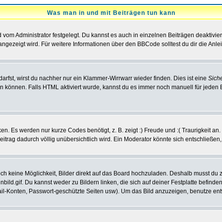
Was man in und mit Beiträgen tun kann
vom Administrator festgelegt. Du kannst es auch in einzelnen Beiträgen deaktivie
angezeigt wird. Für weitere Informationen über den BBCode solltest du dir die Anle
darfst, wirst du nachher nur ein Klammer-Wirrwarr wieder finden. Dies ist eine
Sich
können. Falls HTML aktiviert wurde, kannst du es immer noch manuell für jeden 
n. Es werden nur kurze Codes benötigt, z. B. zeigt :) Freude und :( Traurigkeit an
Beitrag dadurch völlig unübersichtlich wird. Ein Moderator könnte sich entschließen
noch keine Möglichkeit, Bilder direkt auf das Board hochzuladen. Deshalb musst du 
inbild.gif. Du kannst weder zu Bildern linken, die sich auf deiner Festplatte befind
Mail-Konten, Passwort-geschützte Seiten usw). Um das Bild anzuzeigen, benutze en