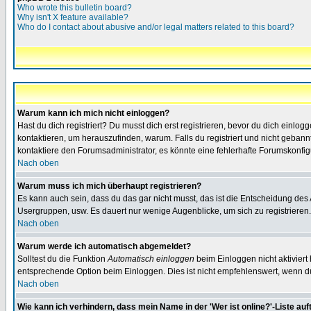
Who wrote this bulletin board?
Why isn't X feature available?
Who do I contact about abusive and/or legal matters related to this board?
Warum kann ich mich nicht einloggen?
Hast du dich registriert? Du musst dich erst registrieren, bevor du dich ein
kontaktieren, um herauszufinden, warum. Falls du registriert und nicht gebann
kontaktiere den Forumsadministrator, es könnte eine fehlerhafte Forumskonfig
Nach oben
Warum muss ich mich überhaupt registrieren?
Es kann auch sein, dass du das gar nicht musst, das ist die Entscheidung des Ad
Usergruppen, usw. Es dauert nur wenige Augenblicke, um sich zu registrieren. D
Nach oben
Warum werde ich automatisch abgemeldet?
Solltest du die Funktion
Automatisch einloggen
beim Einloggen nicht aktiviert
entsprechende Option beim Einloggen. Dies ist nicht empfehlenswert, wenn du a
Nach oben
Wie kann ich verhindern, dass mein Name in der 'Wer ist online?'-Liste auf