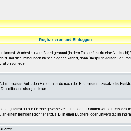
Registrieren und Einloggen
loggen kannst. Wurdest du vom Board gebannt (in dem Fall erhältst du eine Nachrich
t bist und dich immer noch nicht einloggen kannst, dann überprüfe deinen Benutzer
uration vorliegen.
ministrators. Auf jeden Fall erhältst du nach der Registrierung zusätzliche Funktion
u solltest es also gleich tun.
 haben, bleibst du nur für eine gewisse Zeit eingeloggt. Dadurch wird ein Missbrau
n einem fremden Rechner sitzt, z. B. in einer Bücherei oder Universität, im Intern
taucht?