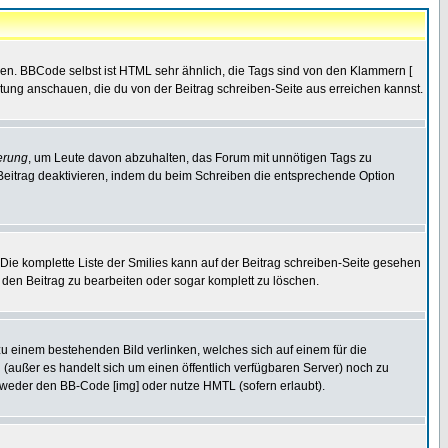
ren. BBCode selbst ist HTML sehr ähnlich, die Tags sind von den Klammern [
itung anschauen, die du von der Beitrag schreiben-Seite aus erreichen kannst.
erung
, um Leute davon abzuhalten, das Forum mit unnötigen Tags zu
Beitrag deaktivieren, indem du beim Schreiben die entsprechende Option
. Die komplette Liste der Smilies kann auf der Beitrag schreiben-Seite gesehen
, den Beitrag zu bearbeiten oder sogar komplett zu löschen.
zu einem bestehenden Bild verlinken, welches sich auf einem für die
en (außer es handelt sich um einen öffentlich verfügbaren Server) noch zu
tweder den BB-Code [img] oder nutze HMTL (sofern erlaubt).