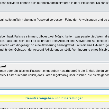
iese aktivierst, können dich nur noch Administratoren in der Liste sehen. Du zählst
oginseite auf
Ich habe mein Passwort vergessen
. Folge den Anweisungen und du so
en hast. Falls sie stimmen, gibt es zwei Möglichkeiten, was passiert ist: Wenn 
 Falls dies nicht der Fall ist, braucht dein Account eine Aktivierung. Auf einigen
rieren wird dir gesagt, ob eine Aktivierung benötigt wird. Falls dir eine E-Mail zu
rund für den Gebrauch der Account-Aktivierungen ist die Verhinderung eines Missb
ggen!
men oder ein falsches Passwort eingegeben hast (überprüfe die E-Mail, die du vo
gepostet? Es ist durchaus üblich, dass Foren regelmäßig User löschen, die nichts ge
Benutzerangaben und Einstellungen