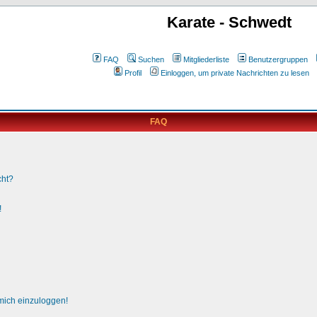
Karate - Schwedt
FAQ
Suchen
Mitgliederliste
Benutzergruppen
Profil
Einloggen, um private Nachrichten zu lesen
FAQ
cht?
!
 mich einzuloggen!