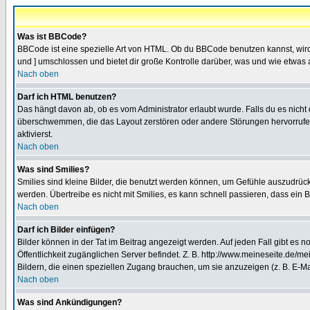
Was ist BBCode?
BBCode ist eine spezielle Art von HTML. Ob du BBCode benutzen kannst, wird 
und ] umschlossen und bietet dir große Kontrolle darüber, was und wie etwas 
Nach oben
Darf ich HTML benutzen?
Das hängt davon ab, ob es vom Administrator erlaubt wurde. Falls du es nicht 
überschwemmen, die das Layout zerstören oder andere Störungen hervorrufen 
aktivierst.
Nach oben
Was sind Smilies?
Smilies sind kleine Bilder, die benutzt werden können, um Gefühle auszudrücke
werden. Übertreibe es nicht mit Smilies, es kann schnell passieren, dass ein 
Nach oben
Darf ich Bilder einfügen?
Bilder können in der Tat im Beitrag angezeigt werden. Auf jeden Fall gibt es 
Öffentlichkeit zugänglichen Server befindet. Z. B. http://www.meineseite.de/me
Bildern, die einen speziellen Zugang brauchen, um sie anzuzeigen (z. B. E-
Nach oben
Was sind Ankündigungen?