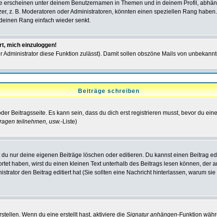
e erscheinen unter deinem Benutzernamen in Themen und in deinem Profil, abhän
r, z. B. Moderatoren oder Administratoren, könnten einen speziellen Rang haben. 
r deinen Rang einfach wieder senkt.
rt, mich einzuloggen!
der Administrator diese Funktion zulässt). Damit sollen obszöne Mails von unbeka
Beiträge schreiben
der Beitragsseite. Es kann sein, dass du dich erst registrieren musst, bevor du e
ragen teilnehmen, usw.
-Liste)
du nur deine eigenen Beiträge löschen oder editieren. Du kannst einen Beitrag edi
ortet haben, wirst du einen kleinen Text unterhalb des Beitrags lesen können, der 
nistrator den Beitrag editiert hat (Sie sollten eine Nachricht hinterlassen, warum s
tellen. Wenn du eine erstellt hast, aktiviere die
Signatur anhängen
-Funktion währ