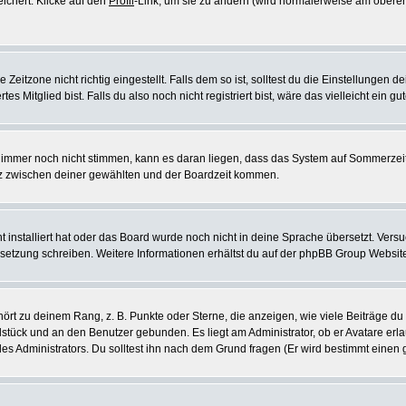
eichert. Klicke auf den
Profil
-Link, um sie zu ändern (wird normalerweise am oberen
itzone nicht richtig eingestellt. Falls dem so ist, solltest du die Einstellungen dei
es Mitglied bist. Falls du also noch nicht registriert bist, wäre das vielleicht ein g
en immer noch nicht stimmen, kann es daran liegen, dass das System auf Sommerzeit
z zwischen deiner gewählten und der Boardzeit kommen.
ht installiert hat oder das Board wurde noch nicht in deine Sprache übersetzt. Ve
Übersetzung schreiben. Weitere Informationen erhältst du auf der phpBB Group Websit
rt zu deinem Rang, z. B. Punkte oder Sterne, die anzeigen, wie viele Beiträge du
elstück und an den Benutzer gebunden. Es liegt am Administrator, ob er Avatare erl
s Administrators. Du solltest ihn nach dem Grund fragen (Er wird bestimmt einen 