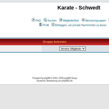
Karate - Schwedt
FAQ
Suchen
Mitgliederliste
Benutzergruppen
Profil
Einloggen, um private Nachrichten zu lesen
Gruppe beitreten
Powered by
phpBB
© 2001, 2005 phpBB Group
Deutsche Übersetzung von
phpBB2.de