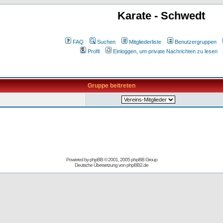
Karate - Schwedt
FAQ
Suchen
Mitgliederliste
Benutzergruppen
Profil
Einloggen, um private Nachrichten zu lesen
Gruppe beitreten
Powered by
phpBB
© 2001, 2005 phpBB Group
Deutsche Übersetzung von
phpBB2.de