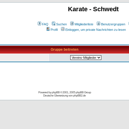
Karate - Schwedt
FAQ
Suchen
Mitgliederliste
Benutzergruppen
Profil
Einloggen, um private Nachrichten zu lesen
Gruppe beitreten
Powered by
phpBB
© 2001, 2005 phpBB Group
Deutsche Übersetzung von
phpBB2.de