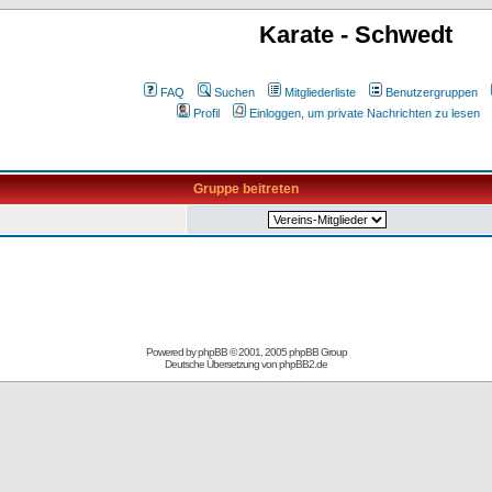
Karate - Schwedt
FAQ
Suchen
Mitgliederliste
Benutzergruppen
Profil
Einloggen, um private Nachrichten zu lesen
Gruppe beitreten
Powered by
phpBB
© 2001, 2005 phpBB Group
Deutsche Übersetzung von
phpBB2.de