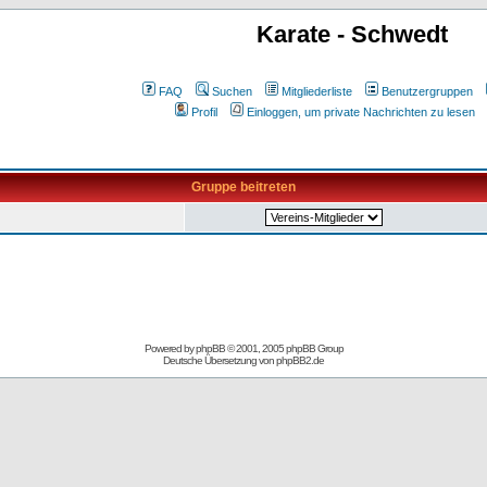
Karate - Schwedt
FAQ
Suchen
Mitgliederliste
Benutzergruppen
Profil
Einloggen, um private Nachrichten zu lesen
Gruppe beitreten
Powered by
phpBB
© 2001, 2005 phpBB Group
Deutsche Übersetzung von
phpBB2.de