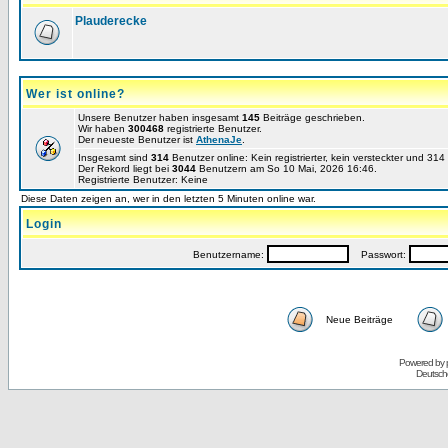
Plauderecke
Wer ist online?
Unsere Benutzer haben insgesamt
145
Beiträge geschrieben.
Wir haben
300468
registrierte Benutzer.
Der neueste Benutzer ist
AthenaJe
.
Insgesamt sind
314
Benutzer online: Kein registrierter, kein versteckter und 31
Der Rekord liegt bei
3044
Benutzern am So 10 Mai, 2026 16:46.
Registrierte Benutzer: Keine
Diese Daten zeigen an, wer in den letzten 5 Minuten online war.
Login
Benutzername:
Passwort:
Neue Beiträge
Powered by
Deutsch