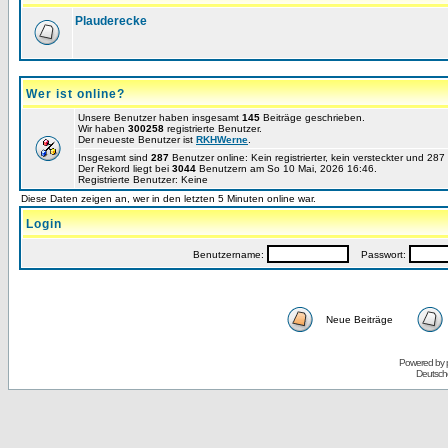
Plauderecke
Wer ist online?
Unsere Benutzer haben insgesamt
145
Beiträge geschrieben.
Wir haben
300258
registrierte Benutzer.
Der neueste Benutzer ist
RKHWerne
.
Insgesamt sind
287
Benutzer online: Kein registrierter, kein versteckter und 28
Der Rekord liegt bei
3044
Benutzern am So 10 Mai, 2026 16:46.
Registrierte Benutzer: Keine
Diese Daten zeigen an, wer in den letzten 5 Minuten online war.
Login
Benutzername:
Passwort:
Neue Beiträge
Powered by
Deutsch