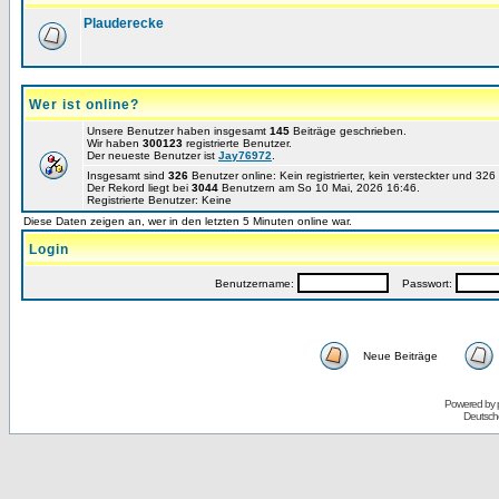
Plauderecke
Wer ist online?
Unsere Benutzer haben insgesamt
145
Beiträge geschrieben.
Wir haben
300123
registrierte Benutzer.
Der neueste Benutzer ist
Jay76972
.
Insgesamt sind
326
Benutzer online: Kein registrierter, kein versteckter und 32
Der Rekord liegt bei
3044
Benutzern am So 10 Mai, 2026 16:46.
Registrierte Benutzer: Keine
Diese Daten zeigen an, wer in den letzten 5 Minuten online war.
Login
Benutzername:
Passwort:
Neue Beiträge
Powered by
Deutsch