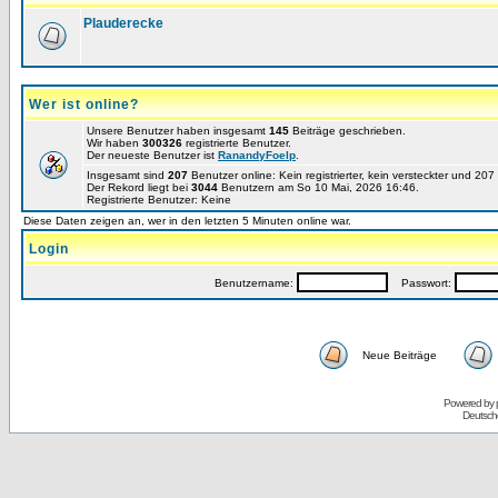
Plauderecke
Wer ist online?
Unsere Benutzer haben insgesamt
145
Beiträge geschrieben.
Wir haben
300326
registrierte Benutzer.
Der neueste Benutzer ist
RanandyFoelp
.
Insgesamt sind
207
Benutzer online: Kein registrierter, kein versteckter und 20
Der Rekord liegt bei
3044
Benutzern am So 10 Mai, 2026 16:46.
Registrierte Benutzer: Keine
Diese Daten zeigen an, wer in den letzten 5 Minuten online war.
Login
Benutzername:
Passwort:
Neue Beiträge
Powered by
Deutsch