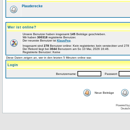
Plauderecke
Wer ist online?
Unsere Benutzer haben insgesamt
145
Beiträge geschrieben.
Wir haben
300318
registrierte Benutzer.
Der neueste Benutzer ist
KlausPep
.
Insgesamt sind
278
Benutzer online: Kein registrierter, kein versteckter und 27
Der Rekord liegt bei
3044
Benutzern am So 10 Mai, 2026 16:46.
Registrierte Benutzer: Keine
Diese Daten zeigen an, wer in den letzten 5 Minuten online war.
Login
Benutzername:
Passwort:
Neue Beiträge
Powered by
Deutsch