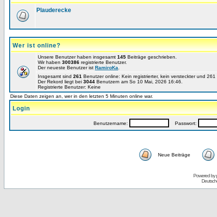
Plauderecke
Wer ist online?
Unsere Benutzer haben insgesamt
145
Beiträge geschrieben.
Wir haben
300386
registrierte Benutzer.
Der neueste Benutzer ist
RamiroKa
.
Insgesamt sind
261
Benutzer online: Kein registrierter, kein versteckter und 26
Der Rekord liegt bei
3044
Benutzern am So 10 Mai, 2026 16:46.
Registrierte Benutzer: Keine
Diese Daten zeigen an, wer in den letzten 5 Minuten online war.
Login
Benutzername:
Passwort:
Neue Beiträge
Powered by
Deutsch