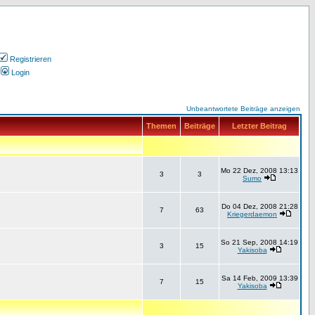
Registrieren
Login
Unbeantwortete Beiträge anzeigen
Themen
Beiträge
Letzter Beitrag
Mo 22 Dez, 2008 13:13
3
3
Sumo
Do 04 Dez, 2008 21:28
7
63
Kriegerdaemon
So 21 Sep, 2008 14:19
3
15
Yakisoba
Sa 14 Feb, 2009 13:39
7
15
Yakisoba