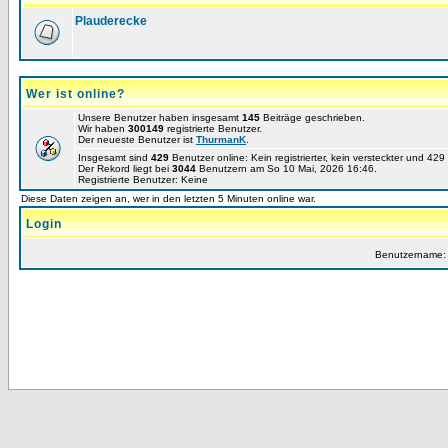
Plauderecke
Wer ist online?
Unsere Benutzer haben insgesamt
145
Beiträge geschrieben.
Wir haben
300149
registrierte Benutzer.
Der neueste Benutzer ist
ThurmanK
.
Insgesamt sind
429
Benutzer online: Kein registrierter, kein versteckter und 42
Der Rekord liegt bei
3044
Benutzern am So 10 Mai, 2026 16:46.
Registrierte Benutzer: Keine
Diese Daten zeigen an, wer in den letzten 5 Minuten online war.
Login
Benutzername