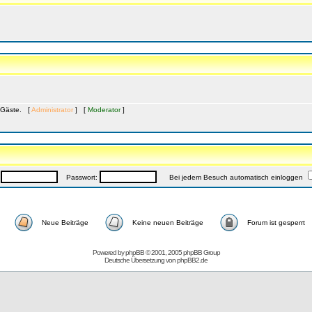
9 Gäste. [
Administrator
] [
Moderator
]
:
Passwort:
Bei jedem Besuch automatisch einloggen
Neue Beiträge
Keine neuen Beiträge
Forum ist gesperrt
Powered by
phpBB
© 2001, 2005 phpBB Group
Deutsche Übersetzung von
phpBB2.de