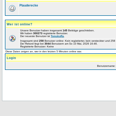
Plauderecke
Wer ist online?
Unsere Benutzer haben insgesamt
145
Beiträge geschrieben.
Wir haben
300273
registrierte Benutzer.
Der neueste Benutzer ist
TomokoRa
.
Insgesamt sind
258
Benutzer online: Kein registrierter, kein versteckter und 25
Der Rekord liegt bei
3044
Benutzern am So 10 Mai, 2026 16:46.
Registrierte Benutzer: Keine
Diese Daten zeigen an, wer in den letzten 5 Minuten online war.
Login
Benutzername