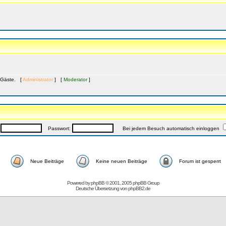
8 Gäste. [
Administrator
] [
Moderator
]
:
Passwort:
Bei jedem Besuch automatisch einloggen
Neue Beiträge
Keine neuen Beiträge
Forum ist gesperrt
Powered by
phpBB
© 2001, 2005 phpBB Group
Deutsche Übersetzung von
phpBB2.de