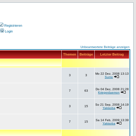
Registrieren
Login
Unbeantwortete Beiträge anzeigen
Themen
Beiträge
Letzter Beitrag
Mo 22 Dez, 2008 13:13
3
3
Sumo
Do 04 Dez, 2008 21:28
7
63
Kriegerdaemon
So 21 Sep, 2008 14:19
3
15
Yakisoba
Sa 14 Feb, 2009 13:39
7
15
Yakisoba