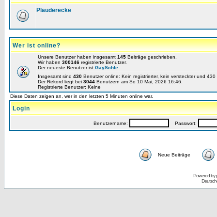
Plauderecke
Wer ist online?
Unsere Benutzer haben insgesamt
145
Beiträge geschrieben.
Wir haben
300146
registrierte Benutzer.
Der neueste Benutzer ist
GaySchle
.
Insgesamt sind
430
Benutzer online: Kein registrierter, kein versteckter und 43
Der Rekord liegt bei
3044
Benutzern am So 10 Mai, 2026 16:46.
Registrierte Benutzer: Keine
Diese Daten zeigen an, wer in den letzten 5 Minuten online war.
Login
Benutzername:
Passwort:
Neue Beiträge
Powered by
Deutsch