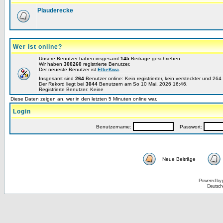
Plauderecke
Wer ist online?
Unsere Benutzer haben insgesamt
145
Beiträge geschrieben.
Wir haben
300260
registrierte Benutzer.
Der neueste Benutzer ist
EllieKwa
.
Insgesamt sind
264
Benutzer online: Kein registrierter, kein versteckter und 26
Der Rekord liegt bei
3044
Benutzern am So 10 Mai, 2026 16:46.
Registrierte Benutzer: Keine
Diese Daten zeigen an, wer in den letzten 5 Minuten online war.
Login
Benutzername:
Passwort:
Neue Beiträge
Powered by
Deutsch