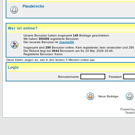
Plauderecke
Wer ist online?
Unsere Benutzer haben insgesamt
145
Beiträge geschrieben.
Wir haben
300456
registrierte Benutzer.
Der neueste Benutzer ist
JoanneD4
.
Insgesamt sind
290
Benutzer online: Kein registrierter, kein versteckter und 29
Der Rekord liegt bei
3044
Benutzern am So 10 Mai, 2026 16:46.
Registrierte Benutzer: Keine
Diese Daten zeigen an, wer in den letzten 5 Minuten online war.
Login
Benutzername:
Passwort:
Neue Beiträge
Powered by
Deutsch