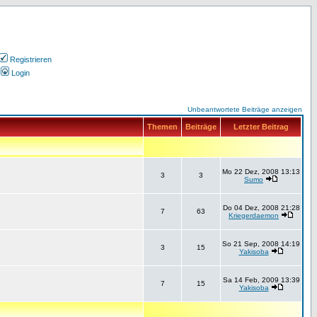
Registrieren
Login
Unbeantwortete Beiträge anzeigen
Themen
Beiträge
Letzter Beitrag
Mo 22 Dez, 2008 13:13
3
3
Sumo
Do 04 Dez, 2008 21:28
7
63
Kriegerdaemon
So 21 Sep, 2008 14:19
3
15
Yakisoba
Sa 14 Feb, 2009 13:39
7
15
Yakisoba