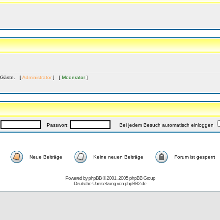
3 Gäste. [
Administrator
] [
Moderator
]
:
Passwort:
Bei jedem Besuch automatisch einloggen
Neue Beiträge
Keine neuen Beiträge
Forum ist gesperrt
Powered by
phpBB
© 2001, 2005 phpBB Group
Deutsche Übersetzung von
phpBB2.de