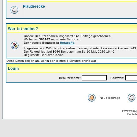
Plauderecke
Wer ist online?
Unsere Benutzer haben insgesamt
145
Beiträge geschrieben.
Wir haben
300167
registrierte Benutzer.
Der neueste Benutzer ist
HoraceFo
.
Insgesamt sind
243
Benutzer online: Kein registrierter, kein versteckter und 24
Der Rekord liegt bei
3044
Benutzern am So 10 Mai, 2026 16:46.
Registrierte Benutzer: Keine
Diese Daten zeigen an, wer in den letzten 5 Minuten online war.
Login
Benutzername:
Passwort:
Neue Beiträge
Powered by
Deutsch