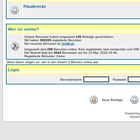
Plauderecke
Wer ist online?
Unsere Benutzer haben insgesamt
145
Beiträge geschrieben.
Wir haben
300205
registrierte Benutzer.
Der neueste Benutzer ist
JettBrub
.
Insgesamt sind
298
Benutzer online: Kein registrierter, kein versteckter und 29
Der Rekord liegt bei
3044
Benutzern am So 10 Mai, 2026 16:46.
Registrierte Benutzer: Keine
Diese Daten zeigen an, wer in den letzten 5 Minuten online war.
Login
Benutzername:
Passwort:
Neue Beiträge
Powered by
Deutsch