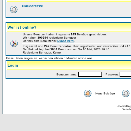
Plauderecke
Wer ist online?
Unsere Benutzer haben insgesamt
145
Beiträge geschrieben.
Wir haben
300294
registrierte Benutzer.
Der neueste Benutzer ist
DuaneTremi
.
Insgesamt sind
247
Benutzer online: Kein registrierter, kein versteckter und 24
Der Rekord liegt bei
3044
Benutzern am So 10 Mai, 2026 16:46.
Registrierte Benutzer: Keine
Diese Daten zeigen an, wer in den letzten 5 Minuten online war.
Login
Benutzername:
Passwort:
Neue Beiträge
Powered by
Deutsch