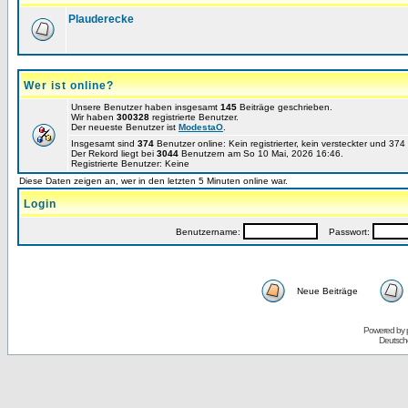
Plauderecke
Wer ist online?
Unsere Benutzer haben insgesamt
145
Beiträge geschrieben.
Wir haben
300328
registrierte Benutzer.
Der neueste Benutzer ist
ModestaO
.
Insgesamt sind
374
Benutzer online: Kein registrierter, kein versteckter und 37
Der Rekord liegt bei
3044
Benutzern am So 10 Mai, 2026 16:46.
Registrierte Benutzer: Keine
Diese Daten zeigen an, wer in den letzten 5 Minuten online war.
Login
Benutzername:
Passwort:
Neue Beiträge
Powered by
Deutsch