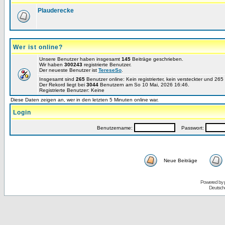
Plauderecke
Wer ist online?
Unsere Benutzer haben insgesamt
145
Beiträge geschrieben.
Wir haben
300243
registrierte Benutzer.
Der neueste Benutzer ist
TereseSo
.
Insgesamt sind
265
Benutzer online: Kein registrierter, kein versteckter und 26
Der Rekord liegt bei
3044
Benutzern am So 10 Mai, 2026 16:46.
Registrierte Benutzer: Keine
Diese Daten zeigen an, wer in den letzten 5 Minuten online war.
Login
Benutzername:
Passwort:
Neue Beiträge
Powered by
Deutsch