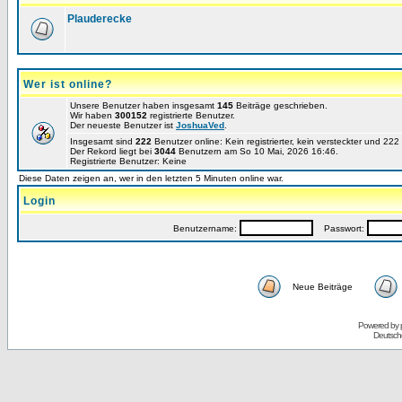
Plauderecke
Wer ist online?
Unsere Benutzer haben insgesamt
145
Beiträge geschrieben.
Wir haben
300152
registrierte Benutzer.
Der neueste Benutzer ist
JoshuaVed
.
Insgesamt sind
222
Benutzer online: Kein registrierter, kein versteckter und 22
Der Rekord liegt bei
3044
Benutzern am So 10 Mai, 2026 16:46.
Registrierte Benutzer: Keine
Diese Daten zeigen an, wer in den letzten 5 Minuten online war.
Login
Benutzername:
Passwort:
Neue Beiträge
Powered by
Deutsch