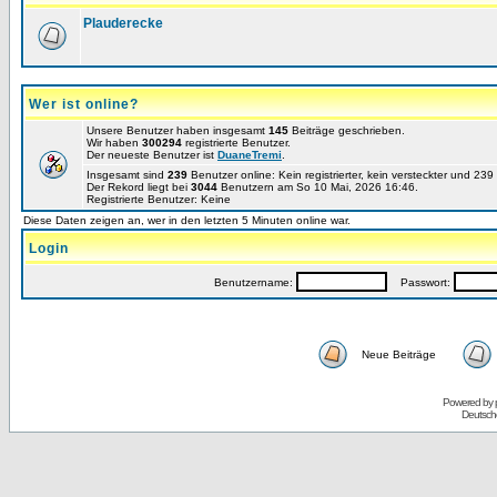
Plauderecke
Wer ist online?
Unsere Benutzer haben insgesamt
145
Beiträge geschrieben.
Wir haben
300294
registrierte Benutzer.
Der neueste Benutzer ist
DuaneTremi
.
Insgesamt sind
239
Benutzer online: Kein registrierter, kein versteckter und 23
Der Rekord liegt bei
3044
Benutzern am So 10 Mai, 2026 16:46.
Registrierte Benutzer: Keine
Diese Daten zeigen an, wer in den letzten 5 Minuten online war.
Login
Benutzername:
Passwort:
Neue Beiträge
Powered by
Deutsch