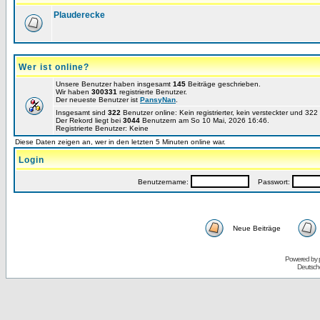
Plauderecke
Wer ist online?
Unsere Benutzer haben insgesamt
145
Beiträge geschrieben.
Wir haben
300331
registrierte Benutzer.
Der neueste Benutzer ist
PansyNan
.
Insgesamt sind
322
Benutzer online: Kein registrierter, kein versteckter und 32
Der Rekord liegt bei
3044
Benutzern am So 10 Mai, 2026 16:46.
Registrierte Benutzer: Keine
Diese Daten zeigen an, wer in den letzten 5 Minuten online war.
Login
Benutzername:
Passwort:
Neue Beiträge
Powered by
Deutsch