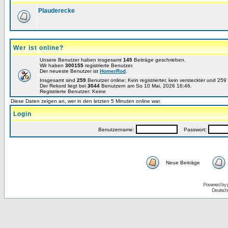
Plauderecke
Wer ist online?
Unsere Benutzer haben insgesamt
145
Beiträge geschrieben.
Wir haben
300155
registrierte Benutzer.
Der neueste Benutzer ist
HomerRod
.
Insgesamt sind
259
Benutzer online: Kein registrierter, kein versteckter und 25
Der Rekord liegt bei
3044
Benutzern am So 10 Mai, 2026 16:46.
Registrierte Benutzer: Keine
Diese Daten zeigen an, wer in den letzten 5 Minuten online war.
Login
Benutzername:
Passwort:
Neue Beiträge
Powered by
Deutsch