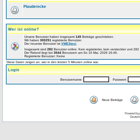
Plauderecke
Wer ist online?
Unsere Benutzer haben insgesamt
145
Beiträge geschrieben.
Wir haben
300251
registrierte Benutzer.
Der neueste Benutzer ist
VWEStevi
.
Insgesamt sind
282
Benutzer online: Kein registrierter, kein versteckter und 28
Der Rekord liegt bei
3044
Benutzern am So 10 Mai, 2026 16:46.
Registrierte Benutzer: Keine
Diese Daten zeigen an, wer in den letzten 5 Minuten online war.
Login
Benutzername:
Passwort:
Neue Beiträge
Powered by
Deutsch