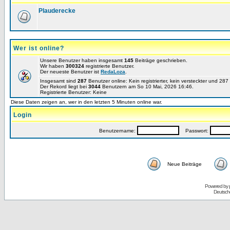
Plauderecke
Wer ist online?
Unsere Benutzer haben insgesamt
145
Beiträge geschrieben.
Wir haben
300324
registrierte Benutzer.
Der neueste Benutzer ist
RedaLoza
.
Insgesamt sind
287
Benutzer online: Kein registrierter, kein versteckter und 28
Der Rekord liegt bei
3044
Benutzern am So 10 Mai, 2026 16:46.
Registrierte Benutzer: Keine
Diese Daten zeigen an, wer in den letzten 5 Minuten online war.
Login
Benutzername:
Passwort:
Neue Beiträge
Powered by
Deutsch