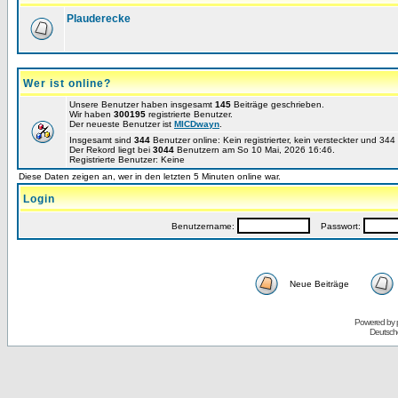
Plauderecke
Wer ist online?
Unsere Benutzer haben insgesamt
145
Beiträge geschrieben.
Wir haben
300195
registrierte Benutzer.
Der neueste Benutzer ist
MICDwayn
.
Insgesamt sind
344
Benutzer online: Kein registrierter, kein versteckter und 34
Der Rekord liegt bei
3044
Benutzern am So 10 Mai, 2026 16:46.
Registrierte Benutzer: Keine
Diese Daten zeigen an, wer in den letzten 5 Minuten online war.
Login
Benutzername:
Passwort:
Neue Beiträge
Powered by
Deutsch