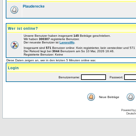
Plauderecke
Wer ist online?
Unsere Benutzer haben insgesamt
145
Beiträge geschrieben.
Wir haben
300307
registrierte Benutzer.
Der neueste Benutzer ist
LanoraWo
.
Insgesamt sind
571
Benutzer online: Kein registrierter, kein versteckter und 57
Der Rekord liegt bei
3044
Benutzern am So 10 Mai, 2026 16:46.
Registrierte Benutzer: Keine
Diese Daten zeigen an, wer in den letzten 5 Minuten online war.
Login
Benutzername:
Passwort:
Neue Beiträge
Powered by
Deutsch