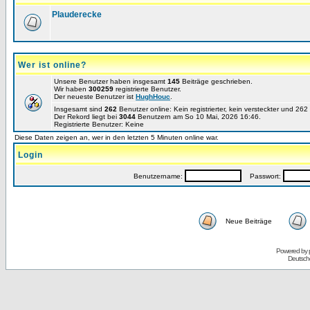
Plauderecke
Wer ist online?
Unsere Benutzer haben insgesamt
145
Beiträge geschrieben.
Wir haben
300259
registrierte Benutzer.
Der neueste Benutzer ist
HughHouc
.
Insgesamt sind
262
Benutzer online: Kein registrierter, kein versteckter und 26
Der Rekord liegt bei
3044
Benutzern am So 10 Mai, 2026 16:46.
Registrierte Benutzer: Keine
Diese Daten zeigen an, wer in den letzten 5 Minuten online war.
Login
Benutzername:
Passwort:
Neue Beiträge
Powered by
Deutsch