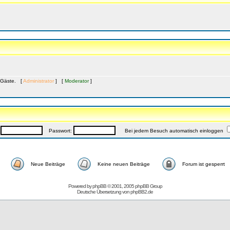
3 Gäste. [
Administrator
] [
Moderator
]
:
Passwort:
Bei jedem Besuch automatisch einloggen
Neue Beiträge
Keine neuen Beiträge
Forum ist gesperrt
Powered by
phpBB
© 2001, 2005 phpBB Group
Deutsche Übersetzung von
phpBB2.de