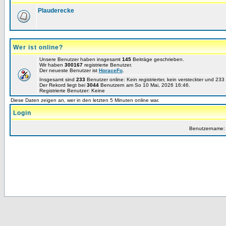
Plauderecke
Wer ist online?
Unsere Benutzer haben insgesamt
145
Beiträge geschrieben.
Wir haben
300167
registrierte Benutzer.
Der neueste Benutzer ist
HoraceFo
.
Insgesamt sind
233
Benutzer online: Kein registrierter, kein versteckter und 23
Der Rekord liegt bei
3044
Benutzern am So 10 Mai, 2026 16:46.
Registrierte Benutzer: Keine
Diese Daten zeigen an, wer in den letzten 5 Minuten online war.
Login
Benutzername