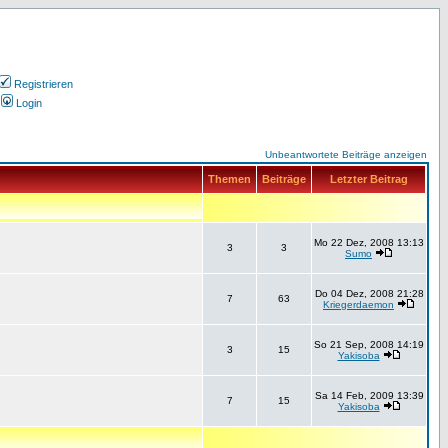
Registrieren
Login
Unbeantwortete Beiträge anzeigen
Themen
Beiträge
Letzter Beitrag
Mo 22 Dez, 2008 13:13
3
3
Sumo
Do 04 Dez, 2008 21:28
7
63
Kriegerdaemon
So 21 Sep, 2008 14:19
3
15
Yakisoba
Sa 14 Feb, 2009 13:39
7
15
Yakisoba