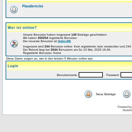
Plauderecke
Wer ist online?
Unsere Benutzer haben insgesamt
145
Beiträge geschrieben.
Wir haben
300254
registrierte Benutzer.
Der neueste Benutzer ist
HolleyR8
.
Insgesamt sind
244
Benutzer online: Kein registrierter, kein versteckter und 24
Der Rekord liegt bei
3044
Benutzern am So 10 Mai, 2026 16:46.
Registrierte Benutzer: Keine
Diese Daten zeigen an, wer in den letzten 5 Minuten online war.
Login
Benutzername:
Passwort:
Neue Beiträge
Powered by
Deutsch