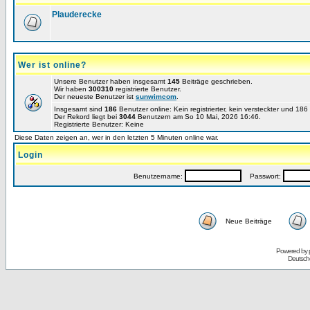
Plauderecke
Wer ist online?
Unsere Benutzer haben insgesamt
145
Beiträge geschrieben.
Wir haben
300310
registrierte Benutzer.
Der neueste Benutzer ist
sunwimcom
.
Insgesamt sind
186
Benutzer online: Kein registrierter, kein versteckter und 18
Der Rekord liegt bei
3044
Benutzern am So 10 Mai, 2026 16:46.
Registrierte Benutzer: Keine
Diese Daten zeigen an, wer in den letzten 5 Minuten online war.
Login
Benutzername:
Passwort:
Neue Beiträge
Powered by
Deutsch