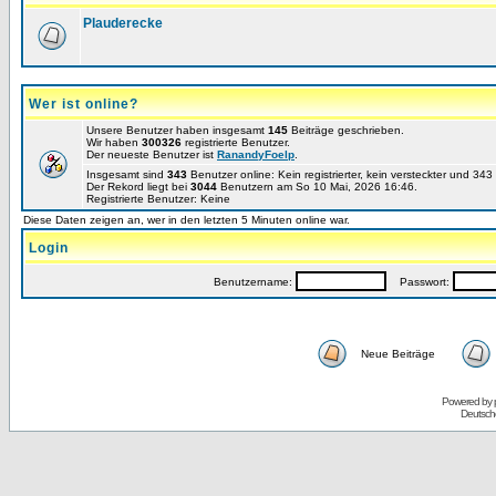
Plauderecke
Wer ist online?
Unsere Benutzer haben insgesamt
145
Beiträge geschrieben.
Wir haben
300326
registrierte Benutzer.
Der neueste Benutzer ist
RanandyFoelp
.
Insgesamt sind
343
Benutzer online: Kein registrierter, kein versteckter und 34
Der Rekord liegt bei
3044
Benutzern am So 10 Mai, 2026 16:46.
Registrierte Benutzer: Keine
Diese Daten zeigen an, wer in den letzten 5 Minuten online war.
Login
Benutzername:
Passwort:
Neue Beiträge
Powered by
Deutsch