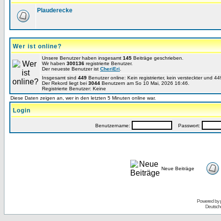
Plauderecke
Wer ist online?
Unsere Benutzer haben insgesamt
145
Beiträge geschrieben.
Wir haben
300136
registrierte Benutzer.
Der neueste Benutzer ist
CheriEri
.
Insgesamt sind
449
Benutzer online: Kein registrierter, kein versteckter und 
Der Rekord liegt bei
3044
Benutzern am So 10 Mai, 2026 16:46.
Registrierte Benutzer: Keine
Diese Daten zeigen an, wer in den letzten 5 Minuten online war.
Login
Benutzername:
Passwort:
Neue Beiträge
Powered by
Deutsch